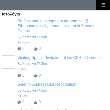
Ιστολόγια
Professional development programme @
Ethnomartyras Kyprianos Lyceum of Strovolos,
Cyprus
By
Κατερίνα Γλέζου
12 Ιουν
0
0
Visiting Spain – Invitation of the CFR of Ourense
By
Κατερίνα Γλέζου
7 Μάι
0
0
Scientix Ambassador Recognition
By
Κατερίνα Γλέζου
21 Ιαν
0
0