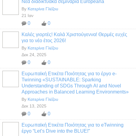
Νέα διαδικτυακά σεμινάρια Europeana
By
Κατερίνα Γλέζου
21 Ιαν
0
0
Καλές γιορτές! Καλά Χριστούγεννα! Θερμές ευχές
για το νέο έτος 2026!
By
Κατερίνα Γλέζου
Δεκ 24, 2025
0
0
Ευρωπαϊκή Ετικέτα Ποιότητας για το έργο e-
Twinning «SUSTAINABLE: Sparking
Understanding of SDGs Through AI and Novel
Approaches in Balanced Learning Environments»
By
Κατερίνα Γλέζου
Δεκ 13, 2025
0
0
Ευρωπαϊκή Ετικέτα Ποιότητας για το eTwinning
έργο “Let’s Dive into the BLUE!”