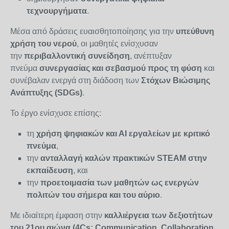
τεχνουργήματα
.
Μέσα από δράσεις ευαισθητοποίησης για την
υπεύθυνη
χρήση του νερού
, οι μαθητές ενίσχυσαν
την
περιβαλλοντική συνείδηση
, ανέπτυξαν
πνεύμα
συνεργασίας και σεβασμού προς τη φύση
και
συνέβαλαν ενεργά στη διάδοση των
Στόχων Βιώσιμης
Ανάπτυξης (SDGs)
.
Το έργο ενίσχυσε επίσης:
τη
χρήση ψηφιακών και ΑΙ εργαλείων με κριτικό
πνεύμα
,
την
ανταλλαγή καλών πρακτικών STEAM στην
εκπαίδευση
, και
την
προετοιμασία των μαθητών ως ενεργών
πολιτών του σήμερα και του αύριο
.
Με ιδιαίτερη έμφαση στην
καλλιέργεια των δεξιοτήτων
του 21ου αιώνα (4Cs: Communication, Collaboration,