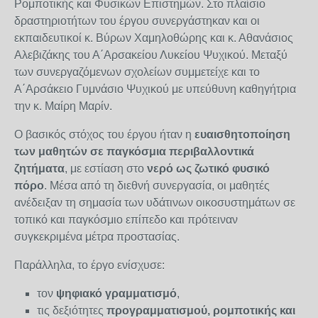
Ρομποτικής και Φυσικών Επιστημών.
Στο πλαίσιο
δραστηριοτήτων του έργου συνεργάστηκαν και οι
εκπαιδευτικοί κ. Βύρων Χαμηλοθώρης και κ. Αθανάσιος
Αλεβιζάκης του Α΄Αρσακείου Λυκείου Ψυχικού. Μεταξύ
των συνεργαζόμενων σχολείων συμμετείχε και το
Α΄Αρσάκειο Γυμνάσιο Ψυχικού με υπεύθυνη καθηγήτρια
την κ. Μαίρη Μαρίν.
Ο βασικός στόχος του έργου ήταν η
ευαισθητοποίηση
των μαθητών σε παγκόσμια περιβαλλοντικά
ζητήματα
, με εστίαση στο
νερό ως ζωτικό φυσικό
πόρο
. Μέσα από τη διεθνή συνεργασία, οι μαθητές
ανέδειξαν τη σημασία
των υδάτινων οικοσυστημάτων σε
τοπικό και παγκόσμιο επίπεδο και πρότειναν
συγκεκριμένα μέτρα προστασίας.
Παράλληλα, το έργο ενίσχυσε:
τον
ψηφιακό γραμματισμό
,
τις δεξιότητες
προγραμματισμού, ρομποτικής και