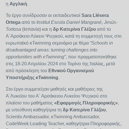
η
Αγγλική
.
Το έργο συνίδρυσαν οι εκπαιδευτικοί
Sara Llésera
Ortega
από το
Institut Escola Daniel Mangrané, Jesús-
Tortosa
(Ισπανία) και η
δρ Κατερίνα Γλέζου
από το
Α΄Αρσάκειο Λύκειο Ψυχικού, κατά τη συμμετοχή τους στο
ευρωπαϊκό eTwinning σεμινάριο με θέμα
“Schools in
disadvantaged areas: turning challenges into
opportunities with eTwinning”
, που πραγματοποιήθηκε
στις 18-20 Απριλίου 2024 στο Τορίνο της Ιταλίας, μετά
από πρόσκληση του
Εθνικού Οργανισμού
Υποστήριξης eTwinning
.
Στο έργο συμμετείχαν μαθητές και μαθήτριες της
Α΄Λυκείου
του Α΄ Αρσάκειου Λυκείου Ψυχικού
στο
πλαίσιο του μαθήματος
«Εφαρμογές Πληροφορικής»
,
με υπεύθυνη καθηγήτρια τη
δρ Κατερίνα Γλέζου
,
Scientix Ambassador, eTwinning Ambassador,
CodeWeek Leading Teacher, καθηγήτρια Πληροφορικής,