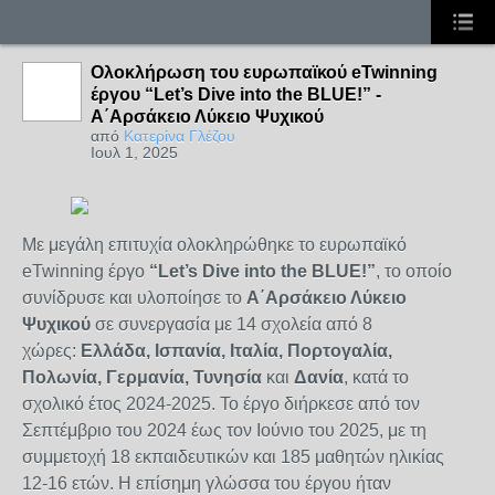
Ολοκλήρωση του ευρωπαϊκού eTwinning
έργου “Let’s Dive into the BLUE!” -
Α΄Αρσάκειο Λύκειο Ψυχικού
από
Κατερίνα Γλέζου
Ιουλ 1, 2025
Με μεγάλη επιτυχία ολοκληρώθηκε το ευρωπαϊκό
eTwinning έργο
“Let’s Dive into the BLUE!”
, το οποίο
συνίδρυσε και υλοποίησε το
Α΄Αρσάκειο Λύκειο
Ψυχικού
σε συνεργασία με 14 σχολεία από 8
χώρες:
Ελλάδα, Ισπανία, Ιταλία, Πορτογαλία,
Πολωνία, Γερμανία, Τυνησία
και
Δανία
, κατά το
σχολικό έτος 2024-2025. Το έργο διήρκεσε από τον
Σεπτέμβριο του 2024 έως τον Ιούνιο του 2025, με τη
συμμετοχή 18 εκπαιδευτικών και 185 μαθητών ηλικίας
12-16 ετών. Η επίσημη γλώσσα του έργου ήταν