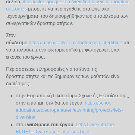
σελίδα
https://sites.google.com/view/lediblue/collaborative-
outcomes
μπορείτε να περιηγηθείτε στα ψηφιακά
τεχνουργήματα που δημιουργήθηκαν ως αποτέλεσμα των
συνεργατικών δραστηριοτήτων.
Στον
σύνδεσμο
https://mosaically.com/photomosaic/lediblue
μπορε
να απολαύσετε ένα φωτομωσαϊκό με φωτογραφίες και
εικόνες του έργου.
Περισσότερες πληροφορίες για το έργο, τις
δραστηριότητες και τις δημιουργίες των μαθητών είναι
διαθέσιμες:
στην Ευρωπαϊκή Πλατφόρμα Σχολικής Εκπαίδευσης,
στην επίσημη σελίδα του έργου:
https://school-
education.ec.europa.eu/en/etwinning/projects/lets-
dive-blue
στο
TwinSpace του έργου
:
Let’s Dive into the
BLUE! – TwinSpace
https://school-