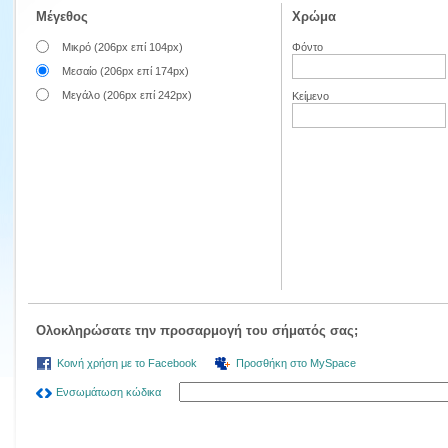
Μέγεθος
Χρώμα
Μικρό (206px επί 104px)
Φόντο
Μεσαίο (206px επί 174px)
Μεγάλο (206px επί 242px)
Κείμενο
Ολοκληρώσατε την προσαρμογή του σήματός σας;
Κοινή χρήση με το Facebook
Προσθήκη στο MySpace
Ενσωμάτωση κώδικα