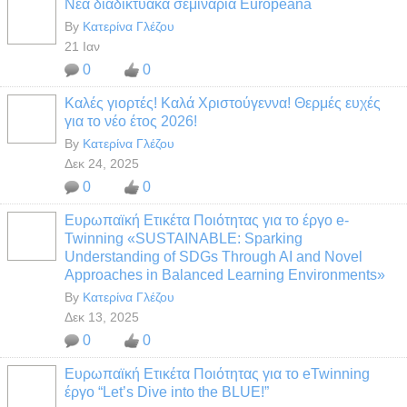
Νέα διαδικτυακά σεμινάρια Europeana
By
Κατερίνα Γλέζου
21 Ιαν
0
0
Καλές γιορτές! Καλά Χριστούγεννα! Θερμές ευχές
για το νέο έτος 2026!
By
Κατερίνα Γλέζου
Δεκ 24, 2025
0
0
Ευρωπαϊκή Ετικέτα Ποιότητας για το έργο e-
Twinning «SUSTAINABLE: Sparking
Understanding of SDGs Through AI and Novel
Approaches in Balanced Learning Environments»
By
Κατερίνα Γλέζου
Δεκ 13, 2025
0
0
Ευρωπαϊκή Ετικέτα Ποιότητας για το eTwinning
έργο “Let’s Dive into the BLUE!”