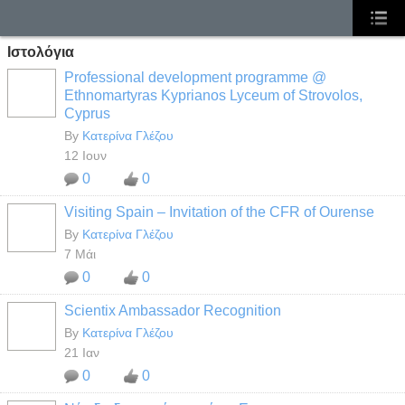
Ιστολόγια
Professional development programme @
Ethnomartyras Kyprianos Lyceum of Strovolos,
Cyprus
By
Κατερίνα Γλέζου
12 Ιουν
0
0
Visiting Spain – Invitation of the CFR of Ourense
By
Κατερίνα Γλέζου
7 Μάι
0
0
Scientix Ambassador Recognition
By
Κατερίνα Γλέζου
21 Ιαν
0
0