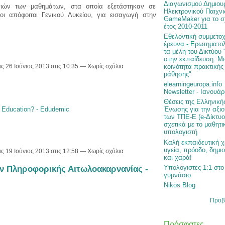
Διαγωνισμού Δημιου
ογιών των μαθημάτων, στα οποία εξετάστηκαν σε
Ηλεκτρονικού Παιχνι
οι απόφοιτοι Γενικού Λυκείου, για εισαγωγή στην
GameMaker για το σ
έτος 2010-2011
Εθελοντική συμμετοχ
έρευνα - Ερωτηματολ
τα μέλη του Δικτύου 
στην εκπαίδευση: Μ
κοινότητα πρακτικής
ις 26 Ιούνιος 2013 στις 10:35 — Χωρίς σχόλια
μάθησης"
elearningeuropa.info
Newsletter - Ιανουάρ
Θέσεις της Ελληνική
 Education? - Edudemic
Ένωσης για την αξι
των ΤΠΕ-Ε (e-Δίκτυ
σχετικά με το μαθητι
υπολογιστή
Καλή εκπαιδευτική χ
υγεία, πρόοδο, δημι
ις 19 Ιούνιος 2013 στις 12:58 — Χωρίς σχόλια
και χαρά!
ν Πληροφορικής Αιτωλοακαρνανίας -
Υπολογιστες 1:1 στο
γυμνάσιο
Nikos Blog
Προβ
Πρόσφατες