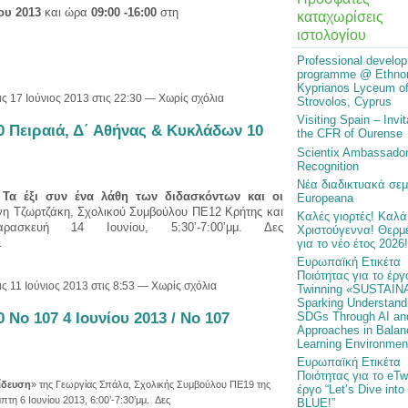
ου 2013
και ώρα
09:00 -16:00
στη
καταχωρίσεις
ιστολογίου
Professional develo
programme @ Ethno
Kyprianos Lyceum o
ις 17 Ιούνιος 2013 στις 22:30 — Χωρίς σχόλια
Strovolos, Cyprus
Visiting Spain – Invit
 Πειραιά, Δ΄ Αθήνας & Κυκλάδων 10
the CFR of Ourense
Scientix Ambassado
Recognition
Νέα διαδικτυακά σεμ
: Τα έξι συν ένα λάθη των διδασκόντων και οι
Europeana
ννη Τζωρτζάκη, Σχολικού Συμβούλου ΠΕ12 Κρήτης και
Καλές γιορτές! Καλά
σκευή 14 Ιουνίου, 5:30’‐7:00’μμ. Δες
Χριστούγεννα! Θερμέ
…
για το νέο έτος 2026!
Ευρωπαϊκή Ετικέτα
Ποιότητας για το έργ
ις 11 Ιούνιος 2013 στις 8:53 — Χωρίς σχόλια
Twinning «SUSTAIN
Sparking Understandi
No 107 4 Ιουνίου 2013 / No 107
SDGs Through AI an
Approaches in Balan
Learning Environmen
Ευρωπαϊκή Ετικέτα
Ποιότητας για το eTw
ίδευση
» της Γεωργίας Σπάλα, Σχολικής Συμβούλου ΠΕ19 της
έργο “Let’s Dive into
πτη 6 Ιουνίου 2013, 6:00’-7:30’μμ. Δες
BLUE!”