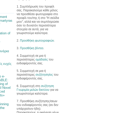
1. Συμπλήρωση του προφίλ
σας. Παρακαλούμε κάθε μέλος
να προσθέσει φωτογραφία στο
pment
προφίλ του/της ή στο "Η σελίδα
martyras
μου", αλλά και να συμπληρώσει
f
όσο το δυνατόν περισσότερα
στοιχεία σε αυτά, για να
γνωριστούμε καλύτερα.
ation of
2.
Προσθήκη φωτογραφιών
.
r
3.
Προσθήκη βίντεο
.
ινάρια
4. Συμμετοχή σε μια ή
περισσότερες
ομάδα/ες
του
ενδιαφέροντός σας.
ς ευχές
5. Συμμετοχή σε μια ή
περισσότερες
συζήτηση/εις
του
ο e-
ενδιαφέροντός σας.
ABLE:
ng of
6. Συμμετοχή στη
συζήτηση
d Novel
Γνωριμία μελών δικτύου
για να
ced
γνωριστούμε καλύτερα.
ts»
7. Προσθήκη συζήτησης/σεων
inning
του ενδιαφέροντός σας (αν δεν
 the
υπάρχει/ουν ήδη).
Παρακαλούμε, η εκκίνηση νέων