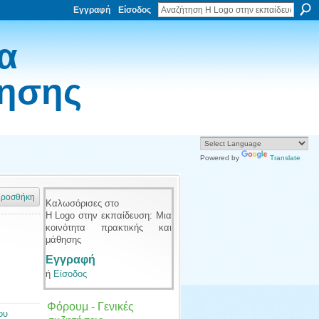
Εγγραφή
Είσοδος
α
θησης
Powered by
Translate
ροσθήκη
Καλωσόρισες στο
Η Logo στην εκπαίδευση: Μια
κοινότητα πρακτικής και
μάθησης
Εγγραφή
ή
Είσοδος
Φόρουμ - Γενικές
ου