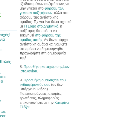
εξειδικευμένων συζητήσεων, να
μην γίνεται στο
φόρουμ των
γενικών συζητήσεων
, αλλά στο
ς
φόρουμ της αντίστοιχης
ομάδας. Πχ για ένα θέμα σχετικό
με
Η Logo στο Δημοτικό
, η
συζήτηση θα πρέπει να
ευχές!
εκκινηθεί
στο φόρουμ της
νια
ομάδας αυτής
. Αν δεν υπάρχει
αντίστοιχη ομάδα και νομίζετε
ότι πρέπει να δημιουργηθεί,
ε.
προχωρήστε στη δημιουργία
της!
 Καλές
8.
Προσθήκη καταχώρισης/εων
ιστολογίου
.
&
λα»
9.
Προσθήκη ομάδας/ων του
 &
ενδιαφέροντός σας
(αν δεν
υπάρχει/ουν ήδη).
Για επισημάνσεις, απορίες,
ερωτήσεις, πληροφορίες
α
επικοινωνήστε με την
Κατερίνα
Γλέζου
.
έτος
ear