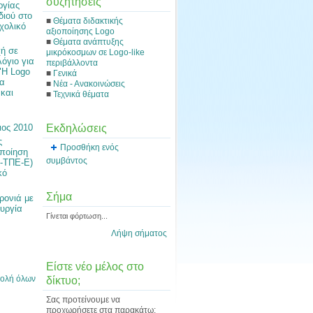
συζητήσεις
ργίας
διού στο
■
Θέματα διδακτικής
χολικό
αξιοποίησης Logo
■
Θέματα ανάπτυξης
ή σε
μικρόκοσμων σε Logo-like
όγιο για
περιβάλλοντα
"Η Logo
■
Γενικά
ια
■
Νέα - Ανακοινώσεις
 και
■
Τεχνικά θέματα
Εκδηλώσεις
ιος 2010
ς
Προσθήκη ενός
οποίηση
συμβάντος
ο-ΤΠΕ-Ε)
κό
Σήμα
ρονιά με
ουργία
Γίνεται φόρτωση...
Λήψη σήματος
Είστε νέο μέλος στο
ολή όλων
δίκτυο;
Σας προτείνουμε να
προχωρήσετε στα παρακάτω: