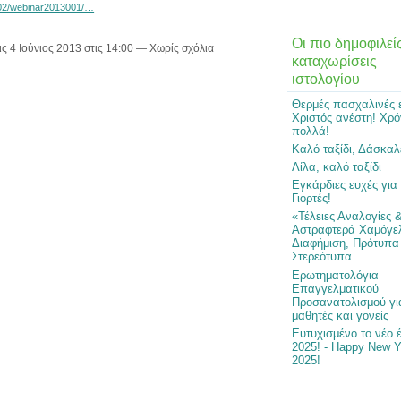
1/02/webinar2013001/…
Οι πιο δημοφιλεί
ις 4 Ιούνιος 2013 στις 14:00 — Χωρίς σχόλια
καταχωρίσεις
ιστολογίου
Θερμές πασχαλινές 
Χριστός ανέστη! Χρό
πολλά!
Καλό ταξίδι, Δάσκαλ
Λίλα, καλό ταξίδι
Εγκάρδιες ευχές για
Γιορτές!
«Τέλειες Αναλογίες 
Αστραφτερά Χαμόγε
Διαφήμιση, Πρότυπα
Στερεότυπα
Ερωτηματολόγια
Επαγγελματικού
Προσανατολισμού γι
μαθητές και γονείς
Ευτυχισμένο το νέο 
2025! - Happy New Y
2025!