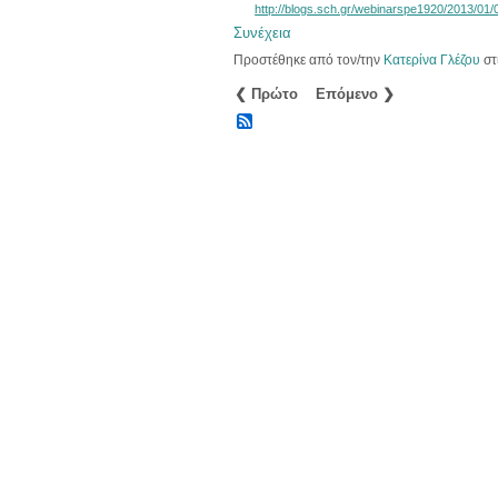
http://blogs.sch.gr/webinarspe1920/2013/0
Συνέχεια
Προστέθηκε από τον/την
Κατερίνα Γλέζου
στ
❮ Πρώτο
Επόμενο ❯