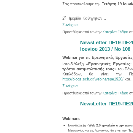
Σας προσκαλούμε την
Τετάρτη 19 Ιουνί
η
2
Ημερίδα Καθηγητών…
Συνέχεια
Προστέθηκε από τον/την
Κατερίνα Γλέζου
στ
NewsLetter ΠΕ19-ΠΕ20
Ιουνίου 2013 / No 108
Webinar
για τις Ερευνητικές Εργασίες
Ιστο‐διάλεξη «
Ερευνητικές Εργασίες
τρόποι αντιμετώπισής τους
» του Γιά
Κυκλάδων, θα γίνει την Παρα
http://blogs.sch.gr/webinarspe1920/
και
Συνέχεια
Προστέθηκε από τον/την
Κατερίνα Γλέζου
στ
NewsLetter ΠΕ19-ΠΕ20 
Webinars
Ιστο‐διάλεξη «
Web 2.0 εργαλεία στην εκπα
Μεσσηνίας και της Λακωνίας, θα γίνει την Πέμ