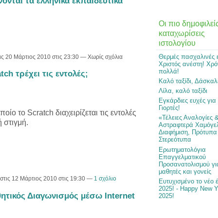
ονται τα ελληνικά εκπαιδευτικά
Οι πιο δημοφιλεί
καταχωρίσεις
ιστολογίου
Θερμές πασχαλινές 
ις 20 Μάρτιος 2010 στις 23:30 — Χωρίς σχόλια
Χριστός ανέστη! Χρό
πολλά!
tch τρέχει τις εντολές;
Καλό ταξίδι, Δάσκαλ
Λίλα, καλό ταξίδι
Εγκάρδιες ευχές για
Γιορτές!
ίο το Scratch διαχειρίζεται τις εντολές
«Τέλειες Αναλογίες 
ή στιγμή.
Αστραφτερά Χαμόγε
Διαφήμιση, Πρότυπα
Στερεότυπα
Ερωτηματολόγια
Επαγγελματικού
Προσανατολισμού γι
μαθητές και γονείς
στις 12 Μάρτιος 2010 στις 19:30 —
1 σχόλιο
Ευτυχισμένο το νέο 
2025! - Happy New Y
ητικός Διαγωνισμός μέσω Internet
2025!