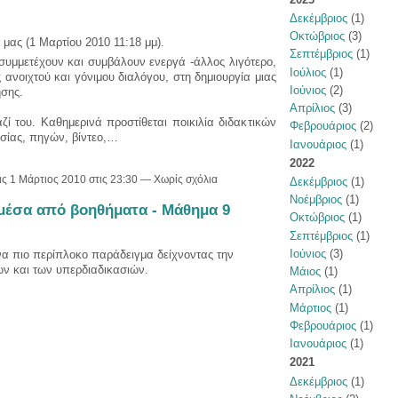
Δεκέμβριος
(1)
Οκτώβριος
(3)
 μας (1 Μαρτίου 2010 11:18 μμ).
Σεπτέμβριος
(1)
 συμμετέχουν και συμβάλουν ενεργά -άλλος λιγότερο,
Ιούλιος
(1)
ανοιχτού και γόνιμου διαλόγου, στη δημιουργία μιας
Ιούνιος
(2)
ησης.
Απρίλιος
(3)
ζί του. Καθημερινά προστίθεται ποικιλία διδακτικών
Φεβρουάριος
(2)
ίας, πηγών, βίντεο,…
Ιανουάριος
(1)
2022
ις 1 Μάρτιος 2010 στις 23:30 — Χωρίς σχόλια
Δεκέμβριος
(1)
Νοέμβριος
(1)
μέσα από βοηθήματα - Μάθημα 9
Οκτώβριος
(1)
Σεπτέμβριος
(1)
Ιούνιος
(3)
α πιο περίπλοκο παράδειγμα δείχνοντας την
ών και των υπερδιαδικασιών.
Μάιος
(1)
Απρίλιος
(1)
Μάρτιος
(1)
Φεβρουάριος
(1)
Ιανουάριος
(1)
2021
Δεκέμβριος
(1)