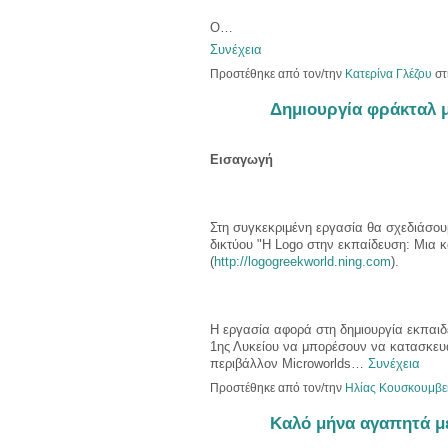
Ο…
Συνέχεια
Προστέθηκε από τον/την
Κατερίνα Γλέζου
στ
Δημιουργία φράκταλ 
Εισαγωγή
Στη συγκεκριμένη εργασία θα σχεδιάσουμ
δικτύου "Η Logo στην εκπαίδευση: Μια κ
(
http://logogreekworld.ning.com
).
Η εργασία αφορά στη δημιουργία εκπαιδ
1ης Λυκείου να μπορέσουν να κατασκευ
περιβάλλον Microworlds…
Συνέχεια
Προστέθηκε από τον/την
Ηλίας Κουσκουμβε
Καλό μήνα αγαπητά μέ