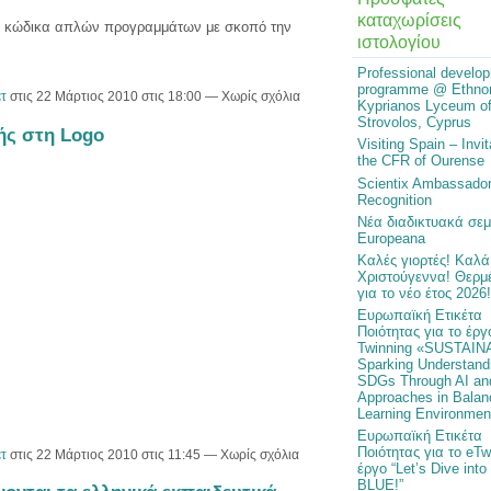
καταχωρίσεις
ης κώδικα απλών προγραμμάτων με σκοπό την
ιστολογίου
Professional develo
programme @ Ethno
τ
στις 22 Μάρτιος 2010 στις 18:00 — Χωρίς σχόλια
Kyprianos Lyceum o
Strovolos, Cyprus
ής στη Logo
Visiting Spain – Invit
the CFR of Ourense
Scientix Ambassado
Recognition
Νέα διαδικτυακά σεμ
Europeana
Καλές γιορτές! Καλά
Χριστούγεννα! Θερμέ
για το νέο έτος 2026!
Ευρωπαϊκή Ετικέτα
Ποιότητας για το έργ
Twinning «SUSTAIN
Sparking Understandi
SDGs Through AI an
Approaches in Balan
Learning Environmen
Ευρωπαϊκή Ετικέτα
Ποιότητας για το eTw
τ
στις 22 Μάρτιος 2010 στις 11:45 — Χωρίς σχόλια
έργο “Let’s Dive into
BLUE!”