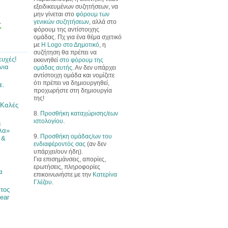
εξειδικευμένων συζητήσεων, να
μην γίνεται στο
φόρουμ των
γενικών συζητήσεων
, αλλά στο
ς
φόρουμ της αντίστοιχης
ομάδας. Πχ για ένα θέμα σχετικό
με
Η Logo στο Δημοτικό
, η
συζήτηση θα πρέπει να
ευχές!
εκκινηθεί
στο φόρουμ της
νια
ομάδας αυτής
. Αν δεν υπάρχει
αντίστοιχη ομάδα και νομίζετε
ότι πρέπει να δημιουργηθεί,
ε.
προχωρήστε στη δημιουργία
της!
 Καλές
8.
Προσθήκη καταχώρισης/εων
ιστολογίου
.
&
λα»
9.
Προσθήκη ομάδας/ων του
 &
ενδιαφέροντός σας
(αν δεν
υπάρχει/ουν ήδη).
Για επισημάνσεις, απορίες,
ερωτήσεις, πληροφορίες
α
επικοινωνήστε με την
Κατερίνα
Γλέζου
.
έτος
ear