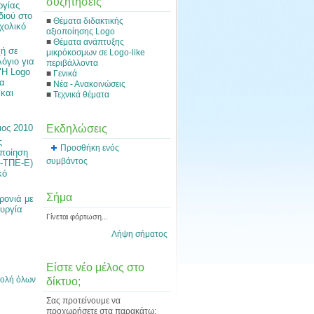
συζητήσεις
ργίας
διού στο
■
Θέματα διδακτικής
χολικό
αξιοποίησης Logo
■
Θέματα ανάπτυξης
ή σε
μικρόκοσμων σε Logo-like
όγιο για
περιβάλλοντα
"Η Logo
■
Γενικά
ια
■
Νέα - Ανακοινώσεις
 και
■
Τεχνικά θέματα
Εκδηλώσεις
ιος 2010
ς
Προσθήκη ενός
οποίηση
συμβάντος
ο-ΤΠΕ-Ε)
κό
Σήμα
ρονιά με
ουργία
Γίνεται φόρτωση...
Λήψη σήματος
Είστε νέο μέλος στο
ολή όλων
δίκτυο;
Σας προτείνουμε να
προχωρήσετε στα παρακάτω: