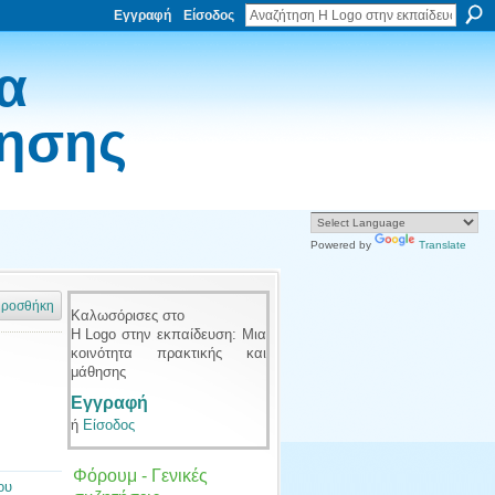
Εγγραφή
Είσοδος
α
θησης
Powered by
Translate
ροσθήκη
Καλωσόρισες στο
Η Logo στην εκπαίδευση: Μια
κοινότητα πρακτικής και
μάθησης
Εγγραφή
ή
Είσοδος
Φόρουμ - Γενικές
ου