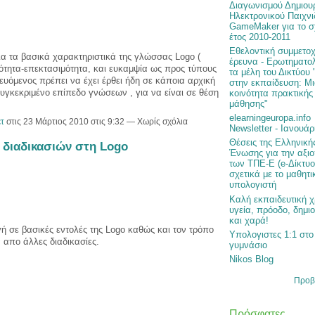
Διαγωνισμού Δημιου
Ηλεκτρονικού Παιχνι
GameMaker για το σ
έτος 2010-2011
Εθελοντική συμμετοχ
ια τα βασικά χαρακτηριστικά της γλώσσας Logo (
έρευνα - Ερωτηματολ
τητα-επεκτασιμότητα, και ευκαμψία ως προς τύπους
τα μέλη του Δικτύου 
ευόμενος πρέπει να έχει έρθει ήδη σε κάποια αρχική
στην εκπαίδευση: Μ
υγκεκριμένο επίπεδο γνώσεων , για να είναι σε θέση
κοινότητα πρακτικής
μάθησης"
elearningeuropa.info
τ
στις 23 Μάρτιος 2010 στις 9:32 — Χωρίς σχόλια
Newsletter - Ιανουάρ
Θέσεις της Ελληνική
η διαδικασιών στη Logo
Ένωσης για την αξι
των ΤΠΕ-Ε (e-Δίκτυ
σχετικά με το μαθητι
υπολογιστή
Καλή εκπαιδευτική χ
υγεία, πρόοδο, δημι
και χαρά!
ή σε βασικές εντολές της Logo καθώς και τον τρόπο
Υπολογιστες 1:1 στο
 απο άλλες διαδικασίες.
γυμνάσιο
Nikos Blog
Προβ
Πρόσφατες