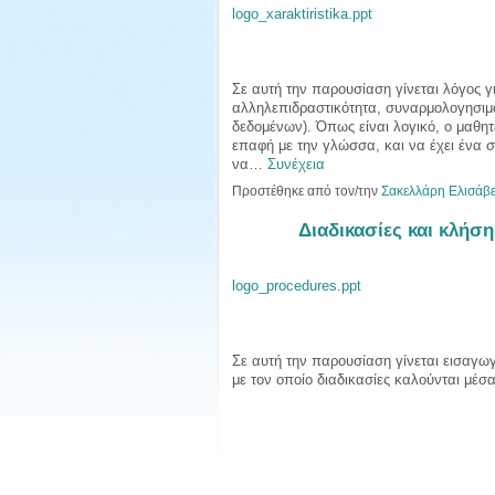
logo_xaraktiristika.ppt
Σε αυτή την παρουσίαση γίνεται λόγος γ
αλληλεπιδραστικότητα, συναρμολογησιμό
δεδομένων). Όπως είναι λογικό, ο μαθητ
επαφή με την γλώσσα, και να έχει ένα σ
να…
Συνέχεια
Προστέθηκε από τον/την
Σακελλάρη Ελισάβε
Διαδικασίες και κλήσ
logo_procedures.ppt
Σε αυτή την παρουσίαση γίνεται εισαγωγ
με τον οποίο διαδικασίες καλούνται μέσα