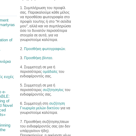
1. Συμπλήρωση του προφίλ
σας. Παρακαλούμε κάθε μέλος
να προσθέσει φωτογραφία στο
pment
προφίλ του/της ή στο "Η σελίδα
martyras
μου", αλλά και να συμπληρώσει
f
όσο το δυνατόν περισσότερα
στοιχεία σε αυτά, για να
γνωριστούμε καλύτερα.
ation of
2.
Προσθήκη φωτογραφιών
.
r
3.
Προσθήκη βίντεο
.
ινάρια
4. Συμμετοχή σε μια ή
περισσότερες
ομάδα/ες
του
ενδιαφέροντός σας.
ς ευχές
5. Συμμετοχή σε μια ή
περισσότερες
συζήτηση/εις
του
ο e-
ενδιαφέροντός σας.
ABLE:
ng of
6. Συμμετοχή στη
συζήτηση
d Novel
Γνωριμία μελών δικτύου
για να
ced
γνωριστούμε καλύτερα.
ts»
7. Προσθήκη συζήτησης/σεων
inning
του ενδιαφέροντός σας (αν δεν
 the
υπάρχει/ουν ήδη).
Παρακαλούμε, η εκκίνηση νέων