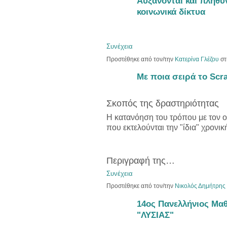
Αυξάνονται και πληθύν
κοινωνικά δίκτυα
Συνέχεια
Προστέθηκε από τον/την
Κατερίνα Γλέζου
στ
Με ποια σειρά το Scra
Σκοπός της δραστηριότητας
Η κατανόηση του τρόπου με τον οπο
που εκτελούνται την "ίδια" χρονικ
Περιγραφή της…
Συνέχεια
Προστέθηκε από τον/την
Νικολός Δημήτρης
14ος Πανελλήνιος Μαθ
"ΛΥΣΙΑΣ"