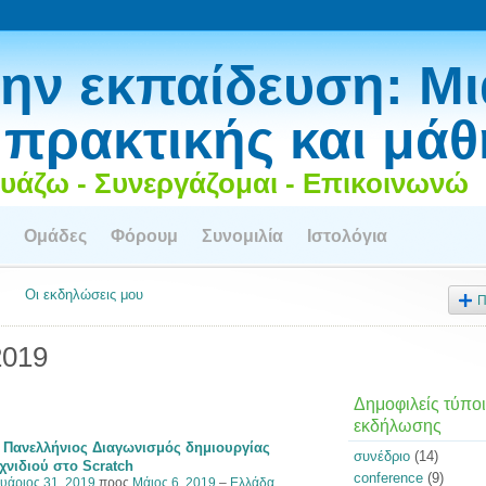
ην εκπαίδευση: Μι
 πρακτικής και μά
υάζω - Συνεργάζομαι - Επικοινωνώ
Ομάδες
Φόρουμ
Συνομιλία
Ιστολόγια
Οι εκδηλώσεις μου
Π
2019
Δημοφιλείς τύποι
εκδήλωσης
 Πανελλήνιος Διαγωνισμός δημιουργίας
συνέδριο
(14)
χνιδιού στο Scratch
conference
(9)
υάριος 31, 2019
προς
Μάιος 6, 2019
–
Ελλάδα