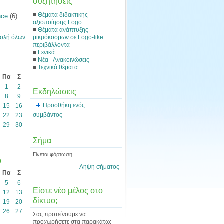
συζητήσεις
■
Θέματα διδακτικής
nce
(6)
αξιοποίησης Logo
■
Θέματα ανάπτυξης
μικρόκοσμων σε Logo-like
ολή όλων
περιβάλλοντα
■
Γενικά
■
Νέα - Ανακοινώσεις
■
Τεχνικά θέματα
Πα
Σ
1
2
Εκδηλώσεις
8
9
Προσθήκη ενός
15
16
συμβάντος
22
23
29
30
Σήμα
Γίνεται φόρτωση...
9
Λήψη σήματος
Πα
Σ
5
6
Είστε νέο μέλος στο
12
13
δίκτυο;
19
20
26
27
Σας προτείνουμε να
προχωρήσετε στα παρακάτω: