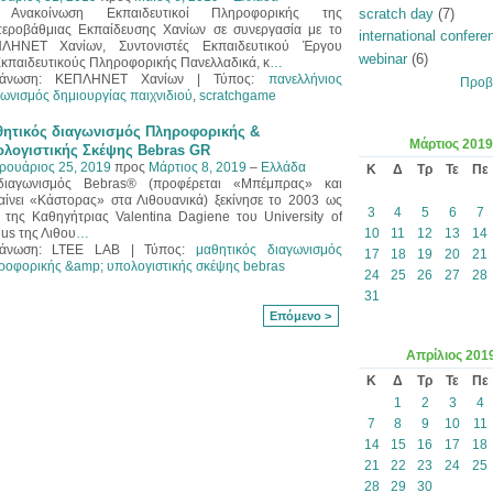
Ανακοίνωση Εκπαιδευτικοί Πληροφορικής της
scratch day
(7)
τεροβάθμιας Εκπαίδευσης Χανίων σε συνεργασία με το
international confere
ΛΗΝΕΤ Χανίων, Συντονιστές Εκπαιδευτικού Έργου
webinar
(6)
Εκπαιδευτικούς Πληροφορικής Πανελλαδικά, κ
…
γάνωση: ΚΕΠΛΗΝΕΤ Χανίων | Τύπος:
πανελλήνιος
Προβ
ωνισμός δημιουργίας παιχνιδιού
,
scratchgame
ητικός διαγωνισμός Πληροφορικής &
Μάρτιος
2019
λογιστικής Σκέψης Bebras GR
ρουάριος 25, 2019
προς
Μάρτιος 8, 2019
–
Ελλάδα
Κ
Δ
Τρ
Τε
Πε
ιαγωνισμός Bebras® (προφέρεται «Μπέμπρας» και
αίνει «Κάστορας» στα Λιθουανικά) ξεκίνησε το 2003 ως
3
4
5
6
7
α της Καθηγήτριας Valentina Dagiene του University of
ius της Λιθου
…
10
11
12
13
14
άνωση: LTEE LAB | Τύπος:
μαθητικός διαγωνισμός
17
18
19
20
21
ροφορικής &amp; υπολογιστικής σκέψης bebras
24
25
26
27
28
31
Επόμενο >
Απρίλιος
201
Κ
Δ
Τρ
Τε
Πε
1
2
3
4
7
8
9
10
11
14
15
16
17
18
21
22
23
24
25
28
29
30