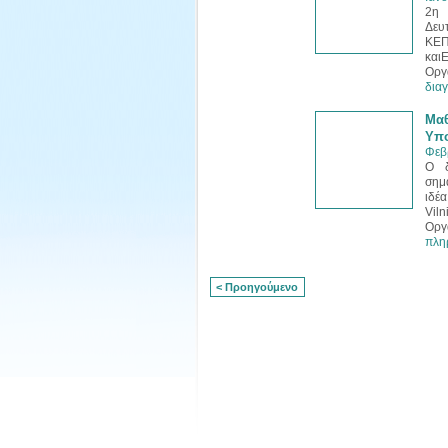
2η 
Δευ
ΚΕΠ
και
Ορ
διαγ
Μαθ
Υπο
Φεβ
Ο δ
σημ
ιδέ
Viln
Οργ
πλη
< Προηγούμενο