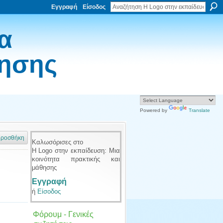
Εγγραφή
Είσοδος
α
θησης
Powered by
Translate
ροσθήκη
Καλωσόρισες στο
Η Logo στην εκπαίδευση: Μια
κοινότητα πρακτικής και
μάθησης
Εγγραφή
ή
Είσοδος
Φόρουμ - Γενικές