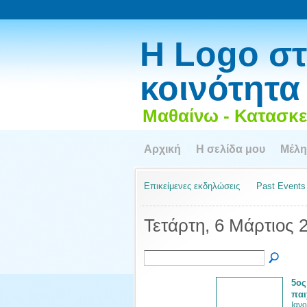
Η Logo στ
κοινότητα
Μαθαίνω - Κατασκε
Αρχική
Η σελίδα μου
Μέλη
Επικείμενες εκδηλώσεις
Past Events
Τετάρτη, 6 Μάρτιος 
5ος
παι
Ιανο