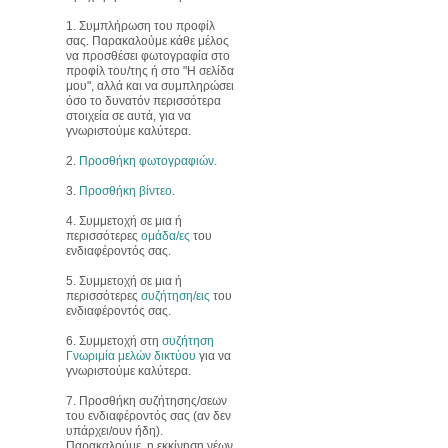
1. Συμπλήρωση του προφίλ
σας. Παρακαλούμε κάθε μέλος
να προσθέσει φωτογραφία στο
προφίλ του/της ή στο "Η σελίδα
μου", αλλά και να συμπληρώσει
όσο το δυνατόν περισσότερα
στοιχεία σε αυτά, για να
γνωριστούμε καλύτερα.
2.
Προσθήκη φωτογραφιών
.
3.
Προσθήκη βίντεο
.
4. Συμμετοχή σε μια ή
περισσότερες
ομάδα/ες
του
ενδιαφέροντός σας.
5. Συμμετοχή σε μια ή
περισσότερες
συζήτηση/εις
του
ενδιαφέροντός σας.
6. Συμμετοχή στη
συζήτηση
Γνωριμία μελών δικτύου
για να
γνωριστούμε καλύτερα.
7. Προσθήκη συζήτησης/σεων
του ενδιαφέροντός σας (αν δεν
υπάρχει/ουν ήδη).
Παρακαλούμε, η εκκίνηση νέων