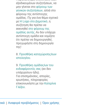
εξειδικευμένων συζητήσεων, να
μην γίνεται στο
φόρουμ των
γενικών συζητήσεων
, αλλά στο
φόρουμ της αντίστοιχης
ομάδας. Πχ για ένα θέμα σχετικό
με
Η Logo στο Δημοτικό
, η
συζήτηση θα πρέπει να
εκκινηθεί
στο φόρουμ της
ομάδας αυτής
. Αν δεν υπάρχει
αντίστοιχη ομάδα και νομίζετε
ότι πρέπει να δημιουργηθεί,
προχωρήστε στη δημιουργία
της!
8.
Προσθήκη καταχώρισης/εων
ιστολογίου
.
9.
Προσθήκη ομάδας/ων του
ενδιαφέροντός σας
(αν δεν
υπάρχει/ουν ήδη).
Για επισημάνσεις, απορίες,
ερωτήσεις, πληροφορίες
επικοινωνήστε με την
Κατερίνα
Γλέζου
.
τικά
|
Αναφορά προβλήματος
|
Όροι χρήσης