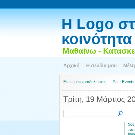
Η Logo στ
κοινότητα
Μαθαίνω - Κατασκε
Αρχική
Η σελίδα μου
Μέλη
Επικείμενες εκδηλώσεις
Past Events
Τρίτη, 19 Μάρτιος 2
5ος
παι
Ιανο