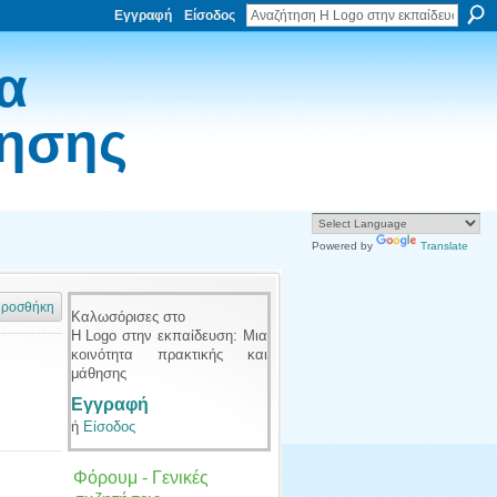
Εγγραφή
Είσοδος
α
θησης
Powered by
Translate
ροσθήκη
Καλωσόρισες στο
Η Logo στην εκπαίδευση: Μια
κοινότητα πρακτικής και
μάθησης
Εγγραφή
ή
Είσοδος
Φόρουμ - Γενικές