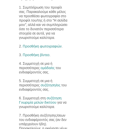
1. Συμπλήρωση του προφίλ
σας. Παρακαλούμε κάθε μέλος
να προσθέσει φωτογραφία στο
προφίλ του/της ή στο "Η σελίδα
μου", αλλά και να συμπληρώσει
όσο το δυνατόν περισσότερα
στοιχεία σε αυτά, για να
γνωριστούμε καλύτερα.
2.
Προσθήκη φωτογραφιών
.
3.
Προσθήκη βίντεο
.
4. Συμμετοχή σε μια ή
περισσότερες
ομάδα/ες
του
ενδιαφέροντός σας.
5. Συμμετοχή σε μια ή
περισσότερες
συζήτηση/εις
του
ενδιαφέροντός σας.
6. Συμμετοχή στη
συζήτηση
Γνωριμία μελών δικτύου
για να
γνωριστούμε καλύτερα.
7. Προσθήκη συζήτησης/σεων
του ενδιαφέροντός σας (αν δεν
υπάρχει/ουν ήδη).
Παρακαλούμε, η εκκίνηση νέων