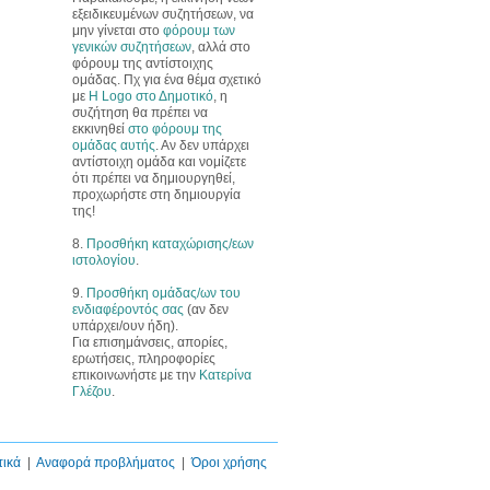
εξειδικευμένων συζητήσεων, να
μην γίνεται στο
φόρουμ των
γενικών συζητήσεων
, αλλά στο
φόρουμ της αντίστοιχης
ομάδας. Πχ για ένα θέμα σχετικό
με
Η Logo στο Δημοτικό
, η
συζήτηση θα πρέπει να
εκκινηθεί
στο φόρουμ της
ομάδας αυτής
. Αν δεν υπάρχει
αντίστοιχη ομάδα και νομίζετε
ότι πρέπει να δημιουργηθεί,
προχωρήστε στη δημιουργία
της!
8.
Προσθήκη καταχώρισης/εων
ιστολογίου
.
9.
Προσθήκη ομάδας/ων του
ενδιαφέροντός σας
(αν δεν
υπάρχει/ουν ήδη).
Για επισημάνσεις, απορίες,
ερωτήσεις, πληροφορίες
επικοινωνήστε με την
Κατερίνα
Γλέζου
.
τικά
|
Αναφορά προβλήματος
|
Όροι χρήσης