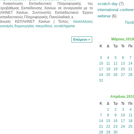
Ανακοίνωση Εκπαιδευτικοί Πληροφορικής της
scratch day
(7)
τεροβάθμιας Εκπαίδευσης Χανίων σε συνεργασία με το
international confere
ΛΗΝΕΤ Χανίων, Συντονιστές Εκπαιδευτικού Έργου
webinar
(6)
Εκπαιδευτικούς Πληροφορικής Πανελλαδικά, κ
…
γάνωση: ΚΕΠΛΗΝΕΤ Χανίων | Τύπος:
πανελλήνιος
Προβ
ωνισμός δημιουργίας παιχνιδιού
,
scratchgame
Μάρτιος
2019
Επόμενο >
Κ
Δ
Τρ
Τε
Πε
3
4
5
6
7
10
11
12
13
14
17
18
19
20
21
24
25
26
27
28
31
Απρίλιος
201
Κ
Δ
Τρ
Τε
Πε
1
2
3
4
7
8
9
10
11
14
15
16
17
18
21
22
23
24
25
28
29
30