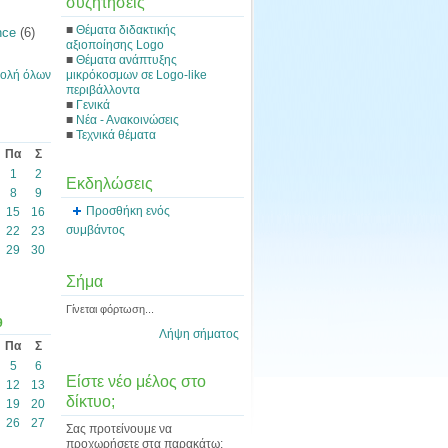
συζητήσεις
■
Θέματα διδακτικής
nce
(6)
αξιοποίησης Logo
■
Θέματα ανάπτυξης
μικρόκοσμων σε Logo-like
ολή όλων
περιβάλλοντα
■
Γενικά
■
Νέα - Ανακοινώσεις
■
Τεχνικά θέματα
Πα
Σ
1
2
Εκδηλώσεις
8
9
Προσθήκη ενός
15
16
συμβάντος
22
23
29
30
Σήμα
Γίνεται φόρτωση...
9
Λήψη σήματος
Πα
Σ
5
6
Είστε νέο μέλος στο
12
13
δίκτυο;
19
20
26
27
Σας προτείνουμε να
προχωρήσετε στα παρακάτω: