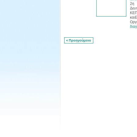
2η 
Δευ
ΚΕΠ
και
Ορ
διαγ
< Προηγούμενο