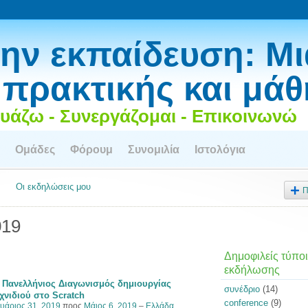
ην εκπαίδευση: Μι
 πρακτικής και μά
υάζω - Συνεργάζομαι - Επικοινωνώ
Ομάδες
Φόρουμ
Συνομιλία
Ιστολόγια
Οι εκδηλώσεις μου
Π
019
Δημοφιλείς τύποι
εκδήλωσης
 Πανελλήνιος Διαγωνισμός δημιουργίας
συνέδριο
(14)
χνιδιού στο Scratch
conference
(9)
υάριος 31, 2019
προς
Μάιος 6, 2019
–
Ελλάδα