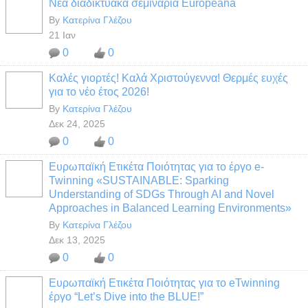
Νέα διαδικτυακά σεμινάρια Europeana
By
Κατερίνα Γλέζου
21 Ιαν
0
0
Καλές γιορτές! Καλά Χριστούγεννα! Θερμές ευχές
για το νέο έτος 2026!
By
Κατερίνα Γλέζου
Δεκ 24, 2025
0
0
Ευρωπαϊκή Ετικέτα Ποιότητας για το έργο e-
Twinning «SUSTAINABLE: Sparking
Understanding of SDGs Through AI and Novel
Approaches in Balanced Learning Environments»
By
Κατερίνα Γλέζου
Δεκ 13, 2025
0
0
Ευρωπαϊκή Ετικέτα Ποιότητας για το eTwinning
έργο “Let’s Dive into the BLUE!”