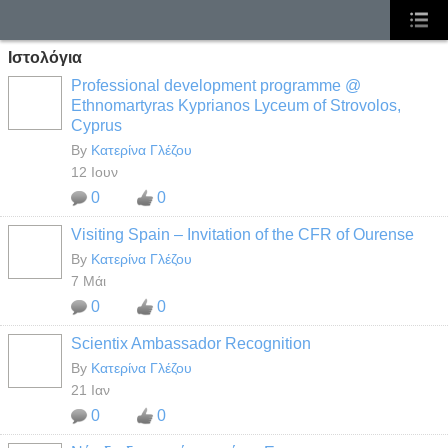
Ιστολόγια
Professional development programme @
Ethnomartyras Kyprianos Lyceum of Strovolos,
Cyprus
By
Κατερίνα Γλέζου
12 Ιουν
0
0
Visiting Spain – Invitation of the CFR of Ourense
By
Κατερίνα Γλέζου
7 Μάι
0
0
Scientix Ambassador Recognition
By
Κατερίνα Γλέζου
21 Ιαν
0
0