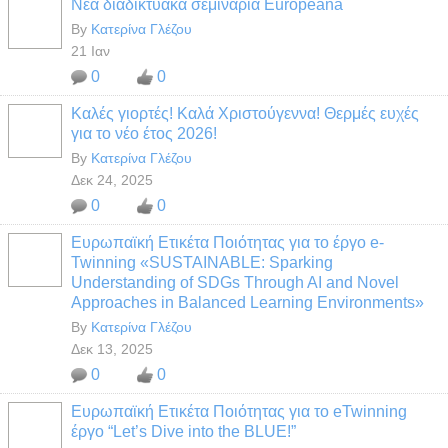
Νέα διαδικτυακά σεμινάρια Europeana
By
Κατερίνα Γλέζου
21 Ιαν
0
0
Καλές γιορτές! Καλά Χριστούγεννα! Θερμές ευχές
για το νέο έτος 2026!
By
Κατερίνα Γλέζου
Δεκ 24, 2025
0
0
Ευρωπαϊκή Ετικέτα Ποιότητας για το έργο e-
Twinning «SUSTAINABLE: Sparking
Understanding of SDGs Through AI and Novel
Approaches in Balanced Learning Environments»
By
Κατερίνα Γλέζου
Δεκ 13, 2025
0
0
Ευρωπαϊκή Ετικέτα Ποιότητας για το eTwinning
έργο “Let’s Dive into the BLUE!”