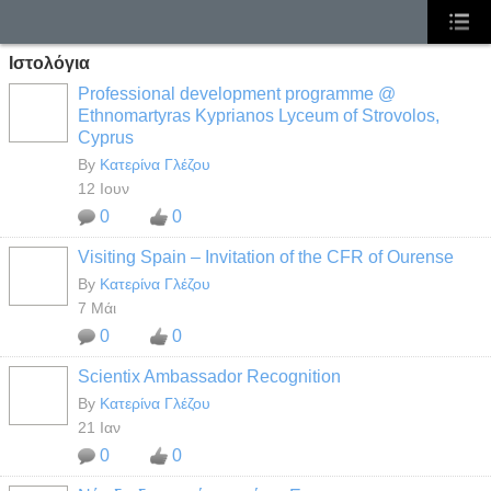
Ιστολόγια
Professional development programme @
Ethnomartyras Kyprianos Lyceum of Strovolos,
Cyprus
By
Κατερίνα Γλέζου
12 Ιουν
0
0
Visiting Spain – Invitation of the CFR of Ourense
By
Κατερίνα Γλέζου
7 Μάι
0
0
Scientix Ambassador Recognition
By
Κατερίνα Γλέζου
21 Ιαν
0
0