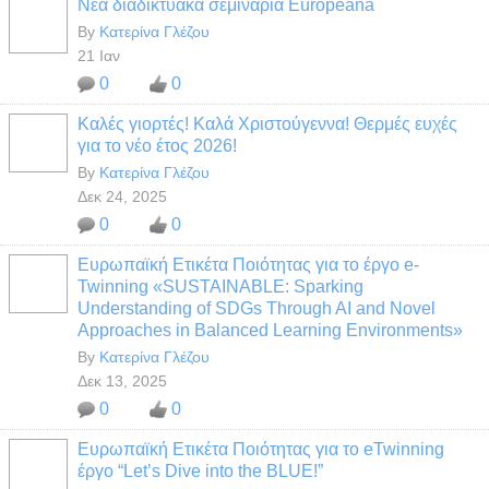
Νέα διαδικτυακά σεμινάρια Europeana
By
Κατερίνα Γλέζου
21 Ιαν
0
0
Καλές γιορτές! Καλά Χριστούγεννα! Θερμές ευχές
για το νέο έτος 2026!
By
Κατερίνα Γλέζου
Δεκ 24, 2025
0
0
Ευρωπαϊκή Ετικέτα Ποιότητας για το έργο e-
Twinning «SUSTAINABLE: Sparking
Understanding of SDGs Through AI and Novel
Approaches in Balanced Learning Environments»
By
Κατερίνα Γλέζου
Δεκ 13, 2025
0
0
Ευρωπαϊκή Ετικέτα Ποιότητας για το eTwinning
έργο “Let’s Dive into the BLUE!”