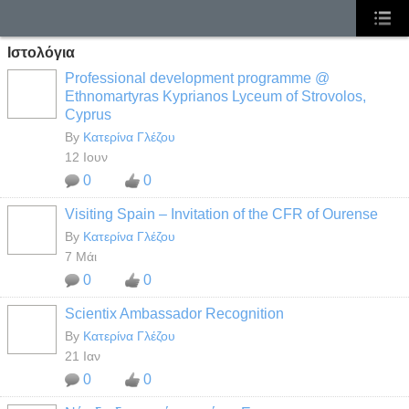
Ιστολόγια
Professional development programme @
Ethnomartyras Kyprianos Lyceum of Strovolos,
Cyprus
By
Κατερίνα Γλέζου
12 Ιουν
0
0
Visiting Spain – Invitation of the CFR of Ourense
By
Κατερίνα Γλέζου
7 Μάι
0
0
Scientix Ambassador Recognition
By
Κατερίνα Γλέζου
21 Ιαν
0
0