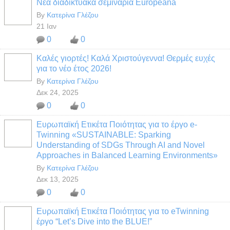
Νέα διαδικτυακά σεμινάρια Europeana
By
Κατερίνα Γλέζου
21 Ιαν
0
0
Καλές γιορτές! Καλά Χριστούγεννα! Θερμές ευχές
για το νέο έτος 2026!
By
Κατερίνα Γλέζου
Δεκ 24, 2025
0
0
Ευρωπαϊκή Ετικέτα Ποιότητας για το έργο e-
Twinning «SUSTAINABLE: Sparking
Understanding of SDGs Through AI and Novel
Approaches in Balanced Learning Environments»
By
Κατερίνα Γλέζου
Δεκ 13, 2025
0
0
Ευρωπαϊκή Ετικέτα Ποιότητας για το eTwinning
έργο “Let’s Dive into the BLUE!”