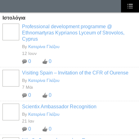
Ιστολόγια
Professional development programme @
Ethnomartyras Kyprianos Lyceum of Strovolos,
Cyprus
By
Κατερίνα Γλέζου
12 Ιουν
0
0
Visiting Spain – Invitation of the CFR of Ourense
By
Κατερίνα Γλέζου
7 Μάι
0
0
Scientix Ambassador Recognition
By
Κατερίνα Γλέζου
21 Ιαν
0
0