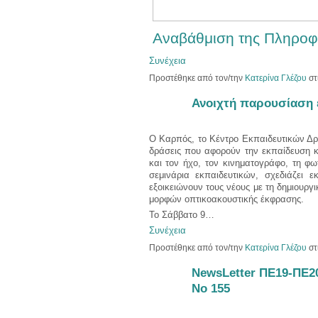
Αναβάθμιση της Πληρο
Συνέχεια
Προστέθηκε από τον/την
Κατερίνα Γλέζου
στ
Ανοιχτή παρουσίαση 
Ο Καρπός, το Κέντρο Εκπαιδευτικών Δρά
δράσεις που αφορούν την εκπαίδευση κα
και τον ήχο, τον κινηματογράφο, τη φ
σεμινάρια εκπαιδευτικών, σχεδιάζει ε
εξοικειώνουν τους νέους με τη δημιουρ
μορφών οπτικοακουστικής έκφρασης.
Το Σάββατο 9…
Συνέχεια
Προστέθηκε από τον/την
Κατερίνα Γλέζου
στ
NewsLetter ΠΕ19-ΠΕ20 
No 155