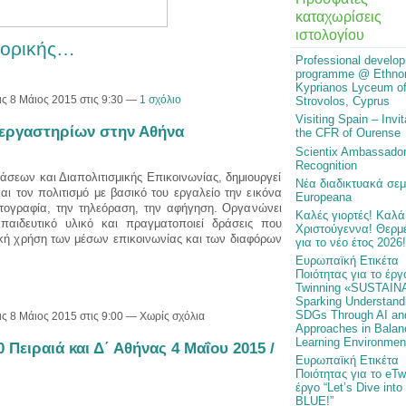
καταχωρίσεις
ιστολογίου
φορικής…
Professional develo
programme @ Ethno
Kyprianos Lyceum o
ις 8 Μάιος 2015 στις 9:30 —
1 σχόλιο
Strovolos, Cyprus
Visiting Spain – Invit
εργαστηρίων στην Αθήνα
the CFR of Ourense
Scientix Ambassado
Recognition
σεων και Διαπολιτισμικής Επικοινωνίας, δημιουργεί
Νέα διαδικτυακά σεμ
ι τον πολιτισμό με βασικό του εργαλείο την εικόνα
Europeana
ωτογραφία, την τηλεόραση, την αφήγηση. Οργανώνει
Καλές γιορτές! Καλά
κπαιδευτικό υλικό και πραγματοποιεί δράσεις που
Χριστούγεννα! Θερμέ
γική χρήση των μέσων επικοινωνίας και των διαφόρων
για το νέο έτος 2026!
Ευρωπαϊκή Ετικέτα
Ποιότητας για το έργ
Twinning «SUSTAIN
Sparking Understandi
SDGs Through AI an
ις 8 Μάιος 2015 στις 9:00 — Χωρίς σχόλια
Approaches in Balan
Learning Environmen
Πειραιά και Δ΄ Αθήνας 4 Μαΐου 2015 /
Ευρωπαϊκή Ετικέτα
Ποιότητας για το eTw
έργο “Let’s Dive into
BLUE!”