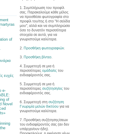
1. Συμπλήρωση του προφίλ
σας. Παρακαλούμε κάθε μέλος
να προσθέσει φωτογραφία στο
pment
προφίλ του/της ή στο "Η σελίδα
martyras
μου", αλλά και να συμπληρώσει
f
όσο το δυνατόν περισσότερα
στοιχεία σε αυτά, για να
γνωριστούμε καλύτερα.
ation of
2.
Προσθήκη φωτογραφιών
.
r
3.
Προσθήκη βίντεο
.
ινάρια
4. Συμμετοχή σε μια ή
περισσότερες
ομάδα/ες
του
ενδιαφέροντός σας.
ς ευχές
5. Συμμετοχή σε μια ή
περισσότερες
συζήτηση/εις
του
ο e-
ενδιαφέροντός σας.
ABLE:
ng of
6. Συμμετοχή στη
συζήτηση
d Novel
Γνωριμία μελών δικτύου
για να
ced
γνωριστούμε καλύτερα.
ts»
7. Προσθήκη συζήτησης/σεων
inning
του ενδιαφέροντός σας (αν δεν
 the
υπάρχει/ουν ήδη).
Παρακαλούμε, η εκκίνηση νέων