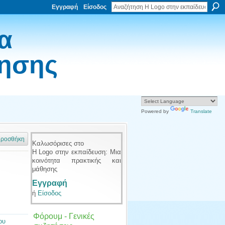
Εγγραφή
Είσοδος
α
θησης
Powered by
Translate
ροσθήκη
Καλωσόρισες στο
Η Logo στην εκπαίδευση: Μια
κοινότητα πρακτικής και
μάθησης
Εγγραφή
ή
Είσοδος
Φόρουμ - Γενικές
ου