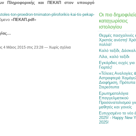
ων Πληροφορικής και ΠΕΚΑΠ στον υπουργό
Οι πιο δημοφιλεί
toles-ton-proedron-tmimaton-pliroforikis-kai-tis-pekap-
όμενο «
ΠΕΚΑΠ.pdf
»
καταχωρίσεις
ιστολογίου
γίας…
Θερμές πασχαλινές 
Χριστός ανέστη! Χρό
πολλά!
ις 4 Μάιος 2015 στις 23:28 — Χωρίς σχόλια
Καλό ταξίδι, Δάσκαλ
Λίλα, καλό ταξίδι
Εγκάρδιες ευχές για
Γιορτές!
«Τέλειες Αναλογίες 
Αστραφτερά Χαμόγε
Διαφήμιση, Πρότυπα
Στερεότυπα
Ερωτηματολόγια
Επαγγελματικού
Προσανατολισμού γι
μαθητές και γονείς
Ευτυχισμένο το νέο 
2025! - Happy New Y
2025!