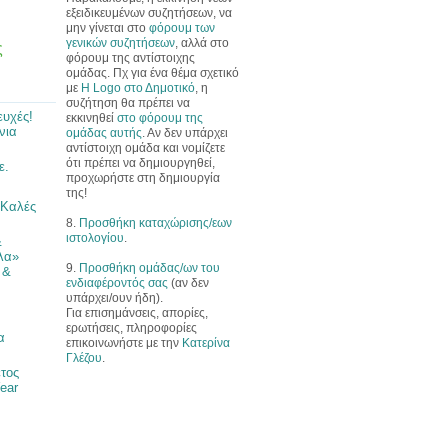
εξειδικευμένων συζητήσεων, να
μην γίνεται στο
φόρουμ των
γενικών συζητήσεων
, αλλά στο
ς
φόρουμ της αντίστοιχης
ομάδας. Πχ για ένα θέμα σχετικό
με
Η Logo στο Δημοτικό
, η
συζήτηση θα πρέπει να
ευχές!
εκκινηθεί
στο φόρουμ της
νια
ομάδας αυτής
. Αν δεν υπάρχει
αντίστοιχη ομάδα και νομίζετε
ότι πρέπει να δημιουργηθεί,
ε.
προχωρήστε στη δημιουργία
της!
 Καλές
8.
Προσθήκη καταχώρισης/εων
ιστολογίου
.
&
λα»
9.
Προσθήκη ομάδας/ων του
 &
ενδιαφέροντός σας
(αν δεν
υπάρχει/ουν ήδη).
Για επισημάνσεις, απορίες,
ερωτήσεις, πληροφορίες
α
επικοινωνήστε με την
Κατερίνα
Γλέζου
.
έτος
ear