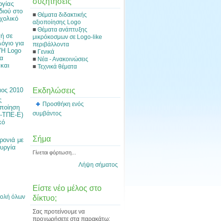
συζητήσεις
ργίας
διού στο
■
Θέματα διδακτικής
χολικό
αξιοποίησης Logo
■
Θέματα ανάπτυξης
ή σε
μικρόκοσμων σε Logo-like
όγιο για
περιβάλλοντα
"Η Logo
■
Γενικά
ια
■
Νέα - Ανακοινώσεις
 και
■
Τεχνικά θέματα
Εκδηλώσεις
ιος 2010
ς
Προσθήκη ενός
οποίηση
συμβάντος
ο-ΤΠΕ-Ε)
κό
Σήμα
ρονιά με
ουργία
Γίνεται φόρτωση...
Λήψη σήματος
Είστε νέο μέλος στο
ολή όλων
δίκτυο;
Σας προτείνουμε να
προχωρήσετε στα παρακάτω: