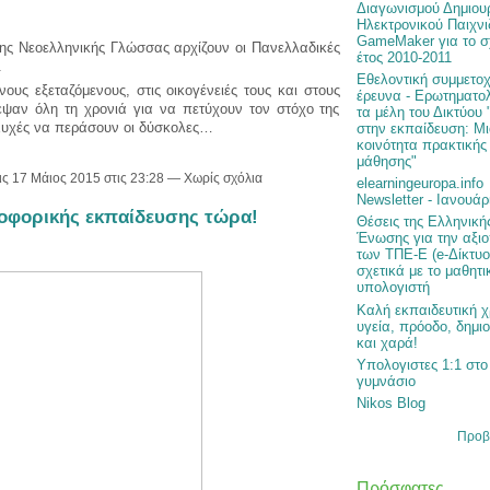
Διαγωνισμού Δημιου
Ηλεκτρονικού Παιχνι
GameMaker για το σ
της Νεοελληνικής Γλώσσας αρχίζουν οι Πανελλαδικές
έτος 2010-2011
.
Εθελοντική συμμετοχ
ους εξεταζόμενους, στις οικογένειές τους και στους
έρευνα - Ερωτηματολ
ψαν όλη τη χρονιά για να πετύχουν τον στόχο της
τα μέλη του Δικτύου 
Ευχές να περάσουν οι δύσκολες…
στην εκπαίδευση: Μ
κοινότητα πρακτικής
μάθησης"
ις 17 Μάιος 2015 στις 23:28 — Χωρίς σχόλια
elearningeuropa.info
Newsletter - Ιανουάρ
οφορικής εκπαίδευσης τώρα!
Θέσεις της Ελληνική
Ένωσης για την αξι
των ΤΠΕ-Ε (e-Δίκτυ
σχετικά με το μαθητι
υπολογιστή
Καλή εκπαιδευτική χ
υγεία, πρόοδο, δημι
και χαρά!
Υπολογιστες 1:1 στο
γυμνάσιο
Nikos Blog
Προβ
Πρόσφατες