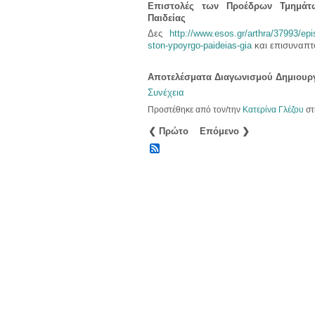
Επιστολές των Προέδρων Τμημάτ
Παιδείας
Δες
http://www.esos.gr/arthra/37993/epis
ston-ypoyrgo-paideias-gia
και επισυναπτ
Αποτελέσματα Διαγωνισμού Δημιουρ
Συνέχεια
Προστέθηκε από τον/την
Κατερίνα Γλέζου
στ
❮ Πρώτο
Επόμενο ❯