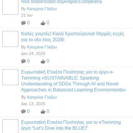
Νέα διαδικτυακά σεμινάρια Europeana
By
Κατερίνα Γλέζου
21 Ιαν
0
0
Καλές γιορτές! Καλά Χριστούγεννα! Θερμές ευχές
για το νέο έτος 2026!
By
Κατερίνα Γλέζου
Δεκ 24, 2025
0
0
Ευρωπαϊκή Ετικέτα Ποιότητας για το έργο e-
Twinning «SUSTAINABLE: Sparking
Understanding of SDGs Through AI and Novel
Approaches in Balanced Learning Environments»
By
Κατερίνα Γλέζου
Δεκ 13, 2025
0
0
Ευρωπαϊκή Ετικέτα Ποιότητας για το eTwinning
έργο “Let’s Dive into the BLUE!”