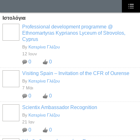
Ιστολόγια
Professional development programme @
Ethnomartyras Kyprianos Lyceum of Strovolos,
Cyprus
By
Κατερίνα Γλέζου
12 Ιουν
0
0
Visiting Spain – Invitation of the CFR of Ourense
By
Κατερίνα Γλέζου
7 Μάι
0
0
Scientix Ambassador Recognition
By
Κατερίνα Γλέζου
21 Ιαν
0
0