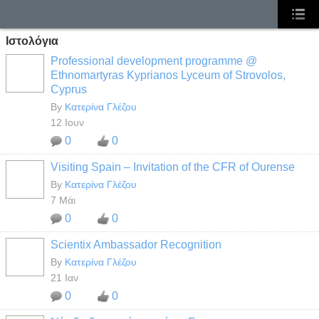
Ιστολόγια
Professional development programme @
Ethnomartyras Kyprianos Lyceum of Strovolos,
Cyprus
By
Κατερίνα Γλέζου
12 Ιουν
0
0
Visiting Spain – Invitation of the CFR of Ourense
By
Κατερίνα Γλέζου
7 Μάι
0
0
Scientix Ambassador Recognition
By
Κατερίνα Γλέζου
21 Ιαν
0
0