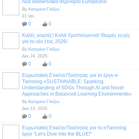
Νέα διαδικτυακά σεμινάρια Europeana
By
Κατερίνα Γλέζου
21 Ιαν
0
0
Καλές γιορτές! Καλά Χριστούγεννα! Θερμές ευχές
για το νέο έτος 2026!
By
Κατερίνα Γλέζου
Δεκ 24, 2025
0
0
Ευρωπαϊκή Ετικέτα Ποιότητας για το έργο e-
Twinning «SUSTAINABLE: Sparking
Understanding of SDGs Through AI and Novel
Approaches in Balanced Learning Environments»
By
Κατερίνα Γλέζου
Δεκ 13, 2025
0
0
Ευρωπαϊκή Ετικέτα Ποιότητας για το eTwinning
έργο “Let’s Dive into the BLUE!”