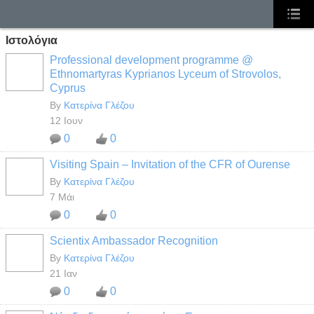
Ιστολόγια
Professional development programme @
Ethnomartyras Kyprianos Lyceum of Strovolos,
Cyprus
By
Κατερίνα Γλέζου
12 Ιουν
0
0
Visiting Spain – Invitation of the CFR of Ourense
By
Κατερίνα Γλέζου
7 Μάι
0
0
Scientix Ambassador Recognition
By
Κατερίνα Γλέζου
21 Ιαν
0
0