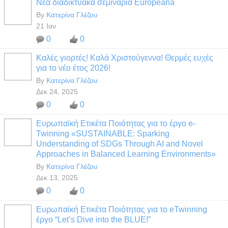
Νέα διαδικτυακά σεμινάρια Europeana
By
Κατερίνα Γλέζου
21 Ιαν
0
0
Καλές γιορτές! Καλά Χριστούγεννα! Θερμές ευχές
για το νέο έτος 2026!
By
Κατερίνα Γλέζου
Δεκ 24, 2025
0
0
Ευρωπαϊκή Ετικέτα Ποιότητας για το έργο e-
Twinning «SUSTAINABLE: Sparking
Understanding of SDGs Through AI and Novel
Approaches in Balanced Learning Environments»
By
Κατερίνα Γλέζου
Δεκ 13, 2025
0
0
Ευρωπαϊκή Ετικέτα Ποιότητας για το eTwinning
έργο “Let’s Dive into the BLUE!”