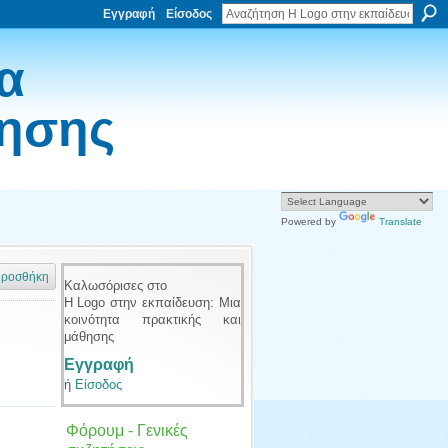
Εγγραφή
Είσοδος
α
θησης
Powered by
Translate
ροσθήκη
Καλωσόρισες στο
Η Logo στην εκπαίδευση: Μια
κοινότητα πρακτικής και
μάθησης
Εγγραφή
ή
Είσοδος
Φόρουμ - Γενικές