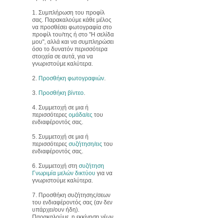
1. Συμπλήρωση του προφίλ
σας. Παρακαλούμε κάθε μέλος
να προσθέσει φωτογραφία στο
προφίλ του/της ή στο "Η σελίδα
μου", αλλά και να συμπληρώσει
όσο το δυνατόν περισσότερα
στοιχεία σε αυτά, για να
γνωριστούμε καλύτερα.
2.
Προσθήκη φωτογραφιών
.
3.
Προσθήκη βίντεο
.
4. Συμμετοχή σε μια ή
περισσότερες
ομάδα/ες
του
ενδιαφέροντός σας.
5. Συμμετοχή σε μια ή
περισσότερες
συζήτηση/εις
του
ενδιαφέροντός σας.
6. Συμμετοχή στη
συζήτηση
Γνωριμία μελών δικτύου
για να
γνωριστούμε καλύτερα.
7. Προσθήκη συζήτησης/σεων
του ενδιαφέροντός σας (αν δεν
υπάρχει/ουν ήδη).
Παρακαλούμε, η εκκίνηση νέων