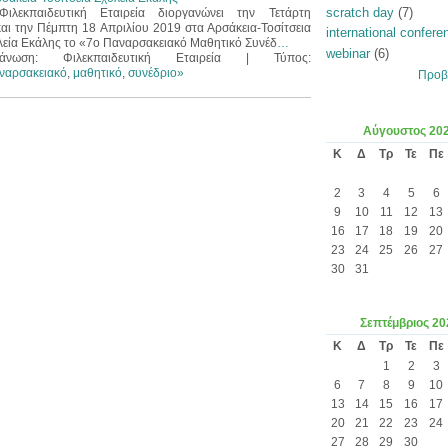
scratch day
(7)
ιλεκπαιδευτική Εταιρεία διοργανώνει την Τετάρτη
αι την Πέμπτη 18 Απριλίου 2019 στα Αρσάκεια-Τοσίτσεια
international confere
λεία Εκάλης το «7ο Παναρσακειακό Μαθητικό Συνέδ
…
webinar
(6)
άνωση: Φιλεκπαιδευτική Εταιρεία | Τύπος:
ναρσακειακό
,
μαθητικό
,
συνέδριο»
Προβ
Αύγουστος
20
Κ
Δ
Τρ
Τε
Πε
2
3
4
5
6
9
10
11
12
13
16
17
18
19
20
23
24
25
26
27
30
31
Σεπτέμβριος
20
Κ
Δ
Τρ
Τε
Πε
1
2
3
6
7
8
9
10
13
14
15
16
17
20
21
22
23
24
27
28
29
30