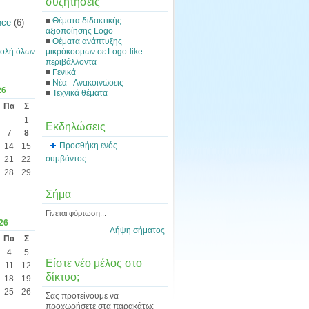
συζητήσεις
■
Θέματα διδακτικής
nce
(6)
αξιοποίησης Logo
■
Θέματα ανάπτυξης
μικρόκοσμων σε Logo-like
ολή όλων
περιβάλλοντα
■
Γενικά
■
Νέα - Ανακοινώσεις
26
■
Τεχνικά θέματα
Πα
Σ
1
Εκδηλώσεις
7
8
Προσθήκη ενός
14
15
συμβάντος
21
22
28
29
Σήμα
Γίνεται φόρτωση...
26
Λήψη σήματος
Πα
Σ
4
5
Είστε νέο μέλος στο
11
12
δίκτυο;
18
19
25
26
Σας προτείνουμε να
προχωρήσετε στα παρακάτω: