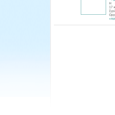
Η Φ
17 κ
Σχο
Οργ
«πα