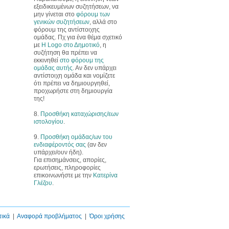
εξειδικευμένων συζητήσεων, να
μην γίνεται στο
φόρουμ των
γενικών συζητήσεων
, αλλά στο
φόρουμ της αντίστοιχης
ομάδας. Πχ για ένα θέμα σχετικό
με
Η Logo στο Δημοτικό
, η
συζήτηση θα πρέπει να
εκκινηθεί
στο φόρουμ της
ομάδας αυτής
. Αν δεν υπάρχει
αντίστοιχη ομάδα και νομίζετε
ότι πρέπει να δημιουργηθεί,
προχωρήστε στη δημιουργία
της!
8.
Προσθήκη καταχώρισης/εων
ιστολογίου
.
9.
Προσθήκη ομάδας/ων του
ενδιαφέροντός σας
(αν δεν
υπάρχει/ουν ήδη).
Για επισημάνσεις, απορίες,
ερωτήσεις, πληροφορίες
επικοινωνήστε με την
Κατερίνα
Γλέζου
.
τικά
|
Αναφορά προβλήματος
|
Όροι χρήσης