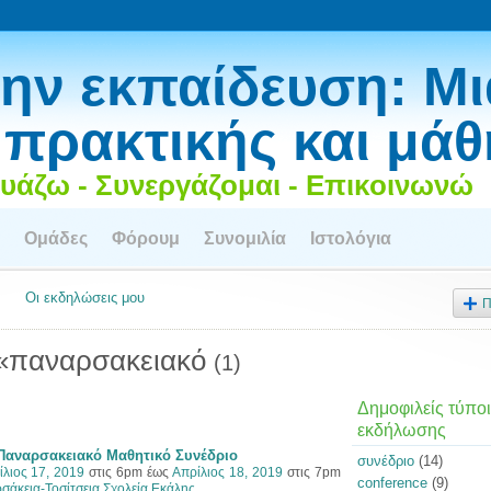
ην εκπαίδευση: Μι
 πρακτικής και μά
υάζω - Συνεργάζομαι - Επικοινωνώ
Ομάδες
Φόρουμ
Συνομιλία
Ιστολόγια
Οι εκδηλώσεις μου
Π
 «παναρσακειακό
(1)
Δημοφιλείς τύποι
εκδήλωσης
Παναρσακειακό Μαθητικό Συνέδριο
συνέδριο
(14)
ίλιος 17, 2019
στις 6pm έως
Απρίλιος 18, 2019
στις 7pm
conference
(9)
σάκεια-Τοσίτσεια Σχολεία Εκάλης