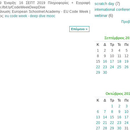
9 Έναρξη: 16 ΣΕΠΤ 2019 Πληροφορίες + Εγγραφή
scratch day
(7)
tp://bit.ly/CodeWeekDeepDive
international confere
άνωση: European Schoolnet Academy - EU Code Week |
webinar
(6)
ος:
eu code week - deep dive mooc
Προβ
Επόμενο >
Σεπτέμβριος
20
Κ
Δ
Τρ
Τε
Πε
1
2
3
4
5
8
9
10
11
12
15
16
17
18
19
22
23
24
25
26
29
30
Οκτώβριος
20
Κ
Δ
Τρ
Τε
Πε
1
2
3
6
7
8
9
10
13
14
15
16
17
20
21
22
23
24
27
28
29
30
31