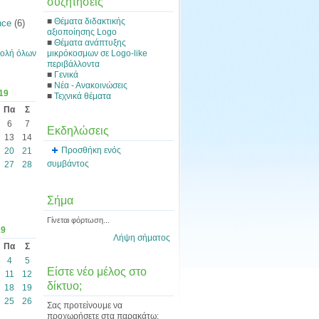
συζητήσεις
■
Θέματα διδακτικής
nce
(6)
αξιοποίησης Logo
■
Θέματα ανάπτυξης
μικρόκοσμων σε Logo-like
ολή όλων
περιβάλλοντα
■
Γενικά
■
Νέα - Ανακοινώσεις
19
■
Τεχνικά θέματα
Πα
Σ
6
7
Εκδηλώσεις
13
14
Προσθήκη ενός
20
21
συμβάντος
27
28
Σήμα
Γίνεται φόρτωση...
19
Λήψη σήματος
Πα
Σ
4
5
Είστε νέο μέλος στο
11
12
δίκτυο;
18
19
25
26
Σας προτείνουμε να
προχωρήσετε στα παρακάτω: