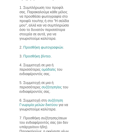
1. Συμπλήρωση του προφίλ
σας. Παρακαλούμε κάθε μέλος
να προσθέσει φωτογραφία στο
προφίλ του/της ή στο "Η σελίδα
μου", αλλά και να συμπληρώσει
όσο το δυνατόν περισσότερα
στοιχεία σε αυτά, για να
γνωριστούμε καλύτερα.
2.
Προσθήκη φωτογραφιών
.
3.
Προσθήκη βίντεο
.
4. Συμμετοχή σε μια ή
περισσότερες
ομάδα/ες
του
ενδιαφέροντός σας.
5. Συμμετοχή σε μια ή
περισσότερες
συζήτηση/εις
του
ενδιαφέροντός σας.
6. Συμμετοχή στη
συζήτηση
Γνωριμία μελών δικτύου
για να
γνωριστούμε καλύτερα.
7. Προσθήκη συζήτησης/σεων
του ενδιαφέροντός σας (αν δεν
υπάρχει/ουν ήδη).
Παρακαλούμε, η εκκίνηση νέων