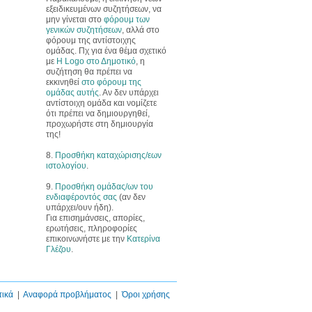
εξειδικευμένων συζητήσεων, να
μην γίνεται στο
φόρουμ των
γενικών συζητήσεων
, αλλά στο
φόρουμ της αντίστοιχης
ομάδας. Πχ για ένα θέμα σχετικό
με
Η Logo στο Δημοτικό
, η
συζήτηση θα πρέπει να
εκκινηθεί
στο φόρουμ της
ομάδας αυτής
. Αν δεν υπάρχει
αντίστοιχη ομάδα και νομίζετε
ότι πρέπει να δημιουργηθεί,
προχωρήστε στη δημιουργία
της!
8.
Προσθήκη καταχώρισης/εων
ιστολογίου
.
9.
Προσθήκη ομάδας/ων του
ενδιαφέροντός σας
(αν δεν
υπάρχει/ουν ήδη).
Για επισημάνσεις, απορίες,
ερωτήσεις, πληροφορίες
επικοινωνήστε με την
Κατερίνα
Γλέζου
.
τικά
|
Αναφορά προβλήματος
|
Όροι χρήσης