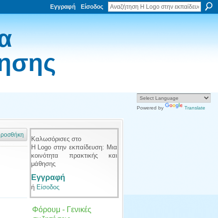
Εγγραφή
Είσοδος
α
θησης
Powered by
Translate
ροσθήκη
Καλωσόρισες στο
Η Logo στην εκπαίδευση: Μια
κοινότητα πρακτικής και
μάθησης
Εγγραφή
ή
Είσοδος
Φόρουμ - Γενικές