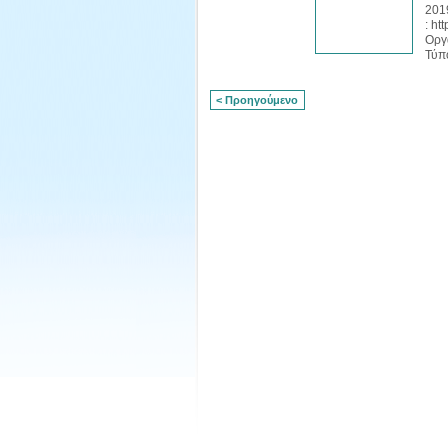
201
: ht
Οργ
Τύπ
< Προηγούμενο