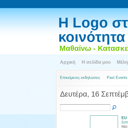
Η Logo στ
κοινότητα
Μαθαίνω - Κατασκε
Αρχική
Η σελίδα μου
Μέλη
Επικείμενες εκδηλώσεις
Past Events
Δευτέρα, 16 Σεπτέμ
EU 
Σεπ
Nέο