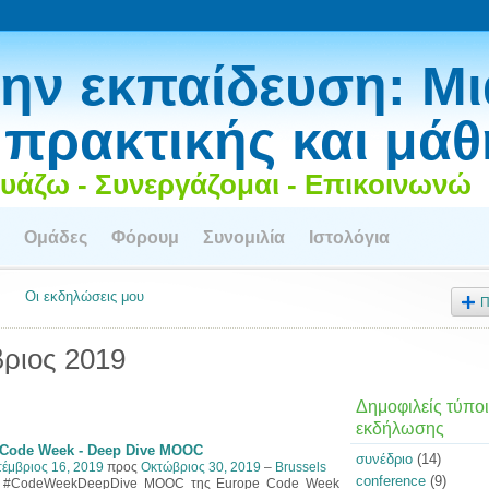
ην εκπαίδευση: Μι
 πρακτικής και μά
υάζω - Συνεργάζομαι - Επικοινωνώ
Ομάδες
Φόρουμ
Συνομιλία
Ιστολόγια
Οι εκδηλώσεις μου
Π
βριος 2019
Δημοφιλείς τύποι
εκδήλωσης
Code Week - Deep Dive MOOC
συνέδριο
(14)
τέμβριος 16, 2019
προς
Οκτώβριος 30, 2019
–
Brussels
conference
(9)
 #CodeWeekDeepDive MOOC της Europe Code Week