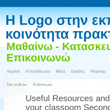
Η Logo στην εκ
κοινότητα πρακ
Μαθαίνω - Κατασκευ
Επικοινωνώ
Αρχική
Η σελίδα μου
Μέλη
Ομάδες
Φόρουμ
Όλα τα βίντεο
Τα βίντεό μου
Useful Resources and
your classoom Second