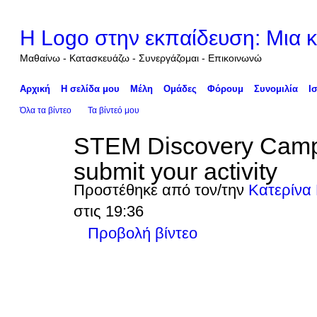
Η Logo στην εκπαίδευση: Μια κ
Μαθαίνω - Κατασκευάζω - Συνεργάζομαι - Επικοινωνώ
Αρχική
Η σελίδα μου
Μέλη
Ομάδες
Φόρουμ
Συνομιλία
Ι
Όλα τα βίντεο
Τα βίντεό μου
STEM Discovery Camp
submit your activity
Προστέθηκε από τον/την
Κατερίνα 
στις 19:36
Προβολή βίντεο