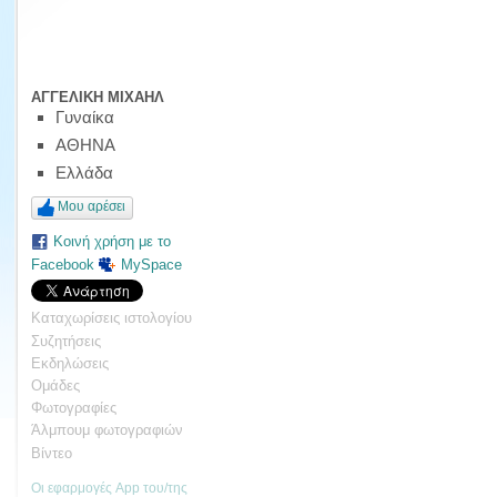
ΑΓΓΕΛΙΚΗ ΜΙΧΑΗΛ
Γυναίκα
ΑΘΗΝΑ
Ελλάδα
Μου αρέσει
Κοινή χρήση με το
Facebook
MySpace
Καταχωρίσεις ιστολογίου
Συζητήσεις
Εκδηλώσεις
Ομάδες
Φωτογραφίες
Άλμπουμ φωτογραφιών
Βίντεο
Οι εφαρμογές App του/της