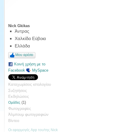
Nick Gkikas
Άντρας
Χαλκίδα Εύβοια
Ελλάδα
Μου αρέσει
Κοινή χρήση με το
Facebook
MySpace
Καταχωρίσεις ιστολογίου
Συζητήσεις
Εκδηλώσεις
(1)
Ομάδες
Φωτογραφίες
Άλμπουμ φωτογραφιών
Βίντεο
Οι εφαρμογές App του/της Nick