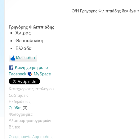
Ο/Η Γρηγόρης Φιλιππιάδης δεν έχει
Γρηγόρης Φιλιππιάδης
Άντρας
Θεσσαλονίκη
Ελλάδα
Μου αρέσει
Κοινή χρήση με το
Facebook
MySpace
Καταχωρίσεις ιστολογίου
Συζητήσεις
Εκδηλώσεις
(3)
Ομάδες
Φωτογραφίες
Άλμπουμ φωτογραφιών
Βίντεο
Οι εφαρμογές App του/της