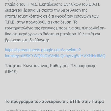
πλαίσιο του Π.Μ.Σ. Εκπαίδευσης Ενηλίκων του Ε.Α.Π.
διεξάγεται έρευνα με σκοπό την διερεύνηση της
αποτελεσματικότητας σε ό,τι αφορά την εισαγωγή των
Τ.Π.Ε. στην πρωτοβάθμια εκπαίδευση. Το
ερωτηματολόγιο της έρευνας μπορεί να συμπληρωθεί on-
line σε μικρό χρονικό διάστημα (περίπου 10 λεπτά) και
βρίσκεται στη διεύθυνση:
https://spreadsheets.google.com/viewform?
formkey=dE9KYWQ0cDVVelhLQnhyczg5aHVXNHc6MQ
Τζιαφέτας Κωνσταντίνος, Καθηγητής Πληροφορικής
(ΠΕ19)
Το πρόγραμμα του συνεδρίου της ΕΤΠΕ στην Πάτρα