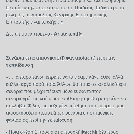
καλών πρακτικών στην Πρωτοβάθμια και Δευτεροβάθμια
Εκπαίδευση» αποφάσισε το υπ. Παιδείας. Ειδικότερα τα
μέλη της πενταμελούς Κεντρικής Επιστημονικής
Επιτροπής είναι τα εξής…»
Δες επισυναπτόμενο «
Aristeia
.
pdf
»
Σενάρια επιστημονικής (!) φαντασίας (;) περί την
εκπαίδευση
«…Τα παραπάνω, έπρεπε να τα είχαμε κάνει χθες, αλλά
κάλλιο αργά παρά ποτέ. Άλλως θα πάμε σε εφιαλτικότερα
σενάρια που μέχρι πέρυσι μόνο ευφάνταστος
σεναριογράφος νούμερου επιθεώρησης θα μπορούσε να
συλλάβει. Φίλος, με αυξημένη αίσθηση του χιούμορ, μου
εκμυστηρεύετο προσφάτως σενάρια επιστημονικής
φαντασίας περί την εκπαίδευση:
- Ποια σχέση 1 προς 5 στις προσλήψεις; Μηδέν προς