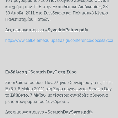
Το πρόγραμμα του 2
ου
Πανελληνίου Συνεδρίου «Ένταξη
και χρήση των ΤΠΕ στην Εκπαιδευτική Διαδικασία», 28-
30 Απρίλη 2011 στο Συνεδριακό και Πολιτιστικό Κέντρο
Πανεπιστημίου Πατρών.
Δες επισυναπτόμενο «
SyvedrioPatras
.
pdf
»
http://www.cetl.elemedu.upatras.gr/conference/docs/ts2con.p
Εκδήλωση “Scratch Day” στη Σύρο
Στο πλαίσιο του 6
ου
Πανελληνίου Συνεδρίου για τις ΤΠΕ-
Ε (6-7-8 Μαΐου 2011) στη Σύρο οργανώνεται Scratch Day
το
Σάββατο, 7 Μαΐου
, με τέσσερις συνεδρίες σύμφωνα
με το πρόγραμμα του Συνεδρίου…
Δες επισυναπτόμενο «
ScratchDaySyros.pdf
»