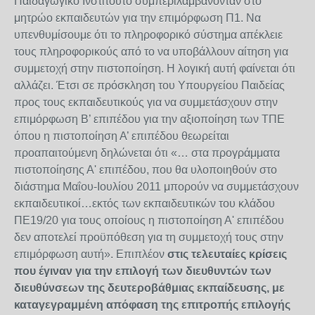
Παιδαγωγικό Ινστιτούτο συμπεριλαμβάνονταν στο
μητρώο εκπαιδευτών για την επιμόρφωση Π1. Να
υπενθυμίσουμε ότι το πληροφορικό σύστημα απέκλειε
τους πληροφορικούς από το να υποβάλλουν αίτηση για
συμμετοχή στην πιστοποίηση. H λογική αυτή φαίνεται ότι
αλλάζει. Έτσι σε πρόσκληση του Υπουργείου Παιδείας
προς τους εκπαιδευτικούς για να συμμετάσχουν στην
επιμόρφωση Β’ επιπέδου για την αξιοποίηση των ΤΠΕ
όπου η πιστοποίηση Α’ επιπέδου θεωρείται
προαπαιτούμενη δηλώνεται ότι «… στα προγράμματα
πιστοποίησης Α' επιπέδου, που θα υλοποιηθούν στο
διάστημα Μαΐου-Ιουλίου 2011 μπορούν να συμμετάσχουν
εκπαιδευτικοί…εκτός των εκπαιδευτικών του κλάδου
ΠΕ19/20 για τους οποίους η πιστοποίηση Α' επιπέδου
δεν αποτελεί προϋπόθεση για τη συμμετοχή τους στην
επιμόρφωση αυτή». Επιπλέον
στις τελευταίες κρίσεις
που έγιναν για την επιλογή των διευθυντών των
διευθύνσεων της δευτεροβάθμιας εκπαίδευσης, με
καταγεγραμμένη απόφαση της επιτροπής επιλογής