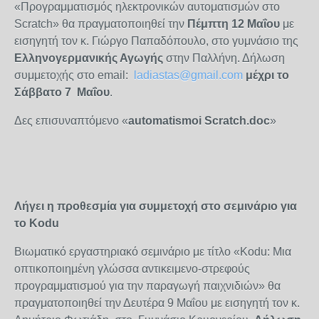
«Προγραμματισμός ηλεκτρονικών αυτοματισμών στο
Scratch» θα πραγματοποιηθεί την
Πέμπτη 12 Μαΐου
με
εισηγητή τον κ. Γιώργο Παπαδόπουλο, στο γυμνάσιο της
Ελληνογερμανικής Αγωγής
στην Παλλήνη. Δήλωση
συμμετοχής στο email:
ladiastas@gmail.com
μέχρι το
Σάββατο 7 Μαΐου
.
Δες επισυναπτόμενο «
automatismoi Scratch
.
doc
»
Λήγει η προθεσμία για συμμετοχή στο σεμινάριο για
το
Kodu
Βιωματικό εργαστηριακό σεμινάριο με τίτλο «Kodu: Μια
οπτικοποιημένη γλώσσα αντικειμενο-στρεφούς
προγραμματισμού για την παραγωγή παιχνιδιών» θα
πραγματοποιηθεί την Δευτέρα 9 Μαΐου με εισηγητή τον κ.