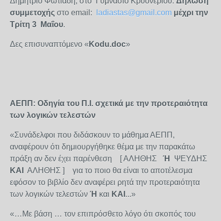
Δημήτριο Φωτιάδη, στο Γυμνάσιο Κρυονερίου.
Δήλωση
συμμετοχής
στο email:
ladiastas@gmail.com
μέχρι την
Τρίτη 3 Μαΐου
.
Δες επισυναπτόμενο «
Kodu
.
doc
»
ΑΕΠΠ: Οδηγία του Π.Ι. σχετικά με την προτεραιότητα
των λογικών τελεστών
«Συνάδελφοι που διδάσκουν το μάθημα ΑΕΠΠ,
αναφέρουν ότι δημιουργήθηκε θέμα με την παρακάτω
πράξη αν δεν έχει παρένθεση [ ΑΛΗΘΗΣ
Ή
ΨΕΥΔΗΣ
ΚΑΙ
ΑΛΗΘΗΣ ] για το ποιο θα είναι το αποτέλεσμα
εφόσον το βιβλίο δεν αναφέρει ρητά την προτεραιότητα
των λογικών τελεστών
Ή
και
ΚΑΙ
...»
«…Με βάση … τον επιπρόσθετο λόγο ότι σκοπός του