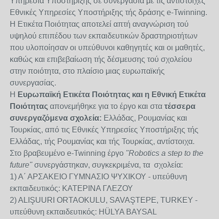
Υπηρεσία Υποστήριξης σε συνεργασία με τις αντίστοιχες
Εθνικές Υπηρεσίες Υποστήριξης τής δράσης e-Twinning.
Η Ετικέτα Ποιότητας αποτελεί απτή αναγνώριση τού
υψηλού επιπέδου των εκπαιδευτικών δραστηριοτήτων
που υλοποίησαν οι υπεύθυνοι καθηγητές και οι μαθητές,
καθώς και επιβεβαίωση τής δέσμευσης τού σχολείου
στην ποιότητα, στο πλαίσιο μιας ευρωπαϊκής
συνεργασίας.
Η
Ευρωπαϊκή Ετικέτα Ποιότητας και η Εθνική Ετικέτα
Ποιότητας
απονεμήθηκε για το έργο και στα
τέσσερα
συνεργαζόμενα σχολεία:
Ελλάδας, Ρουμανίας και
Τουρκίας, από τις Εθνικές Υπηρεσίες Υποστήριξης τής
Ελλάδας, τής Ρουμανίας και τής Τουρκίας, αντίστοιχα.
Στο βραβευμένο e-Twinning έργο
"Robotics a step to the
future"
συνεργάστηκαν, συγκεκριμένα, τα σχολεία:
1) Α΄ ΑΡΣΑΚΕΙΟ ΓΥΜΝΑΣΙΟ ΨΥΧΙΚΟΥ - υπεύθυνη
εκπαιδευτικός: ΚΑΤΕΡΙΝΑ ΓΛΕΖΟΥ
2) ALIŞUURI ORTAOKULU, SAVAŞTEPE, TURKEY -
υπεύθυνη εκπαιδευτικός: HÜLYA BAYSAL