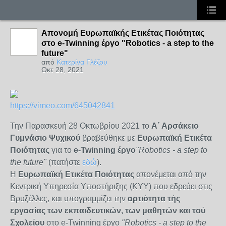
Απονομή Ευρωπαϊκής Ετικέτας Ποιότητας
στο e-Twinning έργο "Robotics - a step to the
future"
από
Κατερίνα Γλέζου
Οκτ 28, 2021
https://vimeo.com/645042841
Την Παρασκευή 28 Οκτωβρίου 2021 το
Α΄ Αρσάκειο
Γυμνάσιο Ψυχικού
βραβεύθηκε με
Ευρωπαϊκή Ετικέτα
Ποιότητας
για το
e-Twinning έργο
"Robotics - a step to
the future"
(πατήστε
εδώ
).
Η
Ευρωπαϊκή Ετικέτα Ποιότητας
απονέμεται από την
Κεντρική Υπηρεσία Υποστήριξης (ΚΥΥ) που εδρεύει στις
Βρυξέλλες, και υπογραμμίζει την
αρτιότητα τής
εργασίας των εκπαιδευτικών, των μαθητών και τού
Σχολείου
στο e-Twinning έργο
"Robotics - a step to the