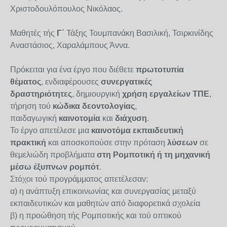
Χριστοδουλόπουλος Νικόλαος.
Μαθητές τής
Γ΄
Τάξης Τουμπανάκη Βασιλική, Τσιρκινίδης
Αναστάσιος, Χαραλάμπους Άννα.
Πρόκειται για ένα έργο που διέθετε
πρωτοτυπία
θέματος
, ενδιαφέρουσες
συνεργατικές
δραστηριότητες
, δημιουργική
χρήση εργαλείων ΤΠΕ
,
τήρηση τού
κώδικα δεοντολογίας
,
παιδαγωγική
καινοτομία
και
διάχυση
.
Το έργο απετέλεσε μια
καινοτόμα εκπαιδευτική
πρακτική
και αποσκοπούσε στην πρόταση
λύσεων
σε
θεμελιώδη προβλήματα
στη Ρομποτική ή τη μηχανική
μέσω έξυπνων ρομπότ
.
Στόχοι τού προγράμματος απετέλεσαν:
α) η ανάπτυξη επικοινωνίας και συνεργασίας μεταξύ
εκπαιδευτικών και μαθητών από διαφορετικά σχολεία
β) η προώθηση τής Ρομποτικής και τού οπτικού