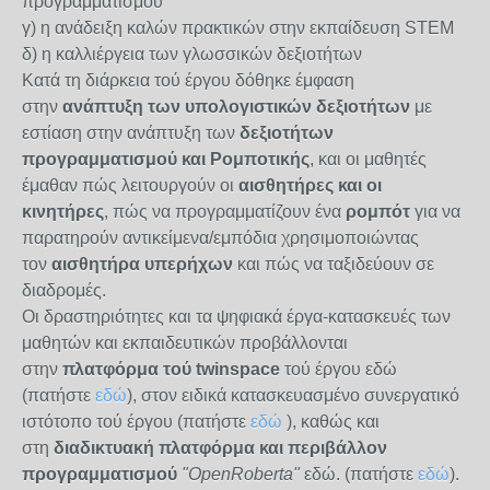
προγραμματισμού
γ) η ανάδειξη καλών πρακτικών στην εκπαίδευση STEM
δ) η καλλιέργεια των γλωσσικών δεξιοτήτων
Κατά τη διάρκεια τού έργου δόθηκε έμφαση
στην
ανάπτυξη των υπολογιστικών δεξιοτήτων
με
εστίαση στην ανάπτυξη των
δεξιοτήτων
προγραμματισμού και Ρομποτικής
, και οι μαθητές
έμαθαν πώς λειτουργούν οι
αισθητήρες και οι
κινητήρες
, πώς να προγραμματίζουν ένα
ρομπότ
για να
παρατηρούν αντικείμενα/εμπόδια χρησιμοποιώντας
τον
αισθητήρα υπερήχων
και πώς να ταξιδεύουν σε
διαδρομές.
Οι δραστηριότητες και τα ψηφιακά έργα-κατασκευές των
μαθητών και εκπαιδευτικών προβάλλονται
στην
πλατφόρμα τού twinspace
τού έργου εδώ
(πατήστε
εδώ
), στον ειδικά κατασκευασμένο συνεργατικό
ιστότοπο τού έργου (πατήστε
εδώ
), καθώς και
στη
διαδικτυακή πλατφόρμα και περιβάλλον
προγραμματισμού
"OpenRoberta"
εδώ. (πατήστε
εδώ
).