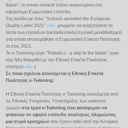
future"
, το οποίο αποκτά πλέον αναγνώριση στο
υψηλότερο Ευρωπαϊκό επίπεδο.
Στη σελίδα με τίτλο
"Schools awarded the European
Quality Label 2021"
εδώ
μπορείτε να αναζητήσετε τη
λίστα των σχολείων (εκπαιδευτικός/σχολική μονάδα/έργο)
στα οποία απονεμήθηκε η Ευρωπαϊκή Ετικέτα Ποιότητας
το έτος 2021.
Το e-Twinning έργο "Robotics - a step to the future" έργο
είχε ήδη διακριθεί με την Εθνική Ετικέτα Ποιότητας
(πατήστε
εδώ
).
Σε ποια σχολεία απονέμεται η Εθνική Ετικέτα
Ποιότητας e-Twinning:
Η Εθνική Ετικέτα Ποιότητας e-Twinning απονέμεται από
τις Εθνικές Υπηρεσίες Υποστήριξης των εκάστοτε
χωρών
στα έργα e-Twinning που κατάφεραν να
φτάσουν σε υψηλό επίπεδο ποιότητας πληρώντας
μια σειρά κριτηρίων
που έχουν τεθεί από την Κεντρική