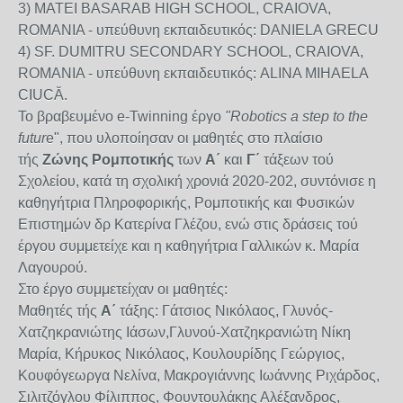
3) MATEI BASARAB HIGH SCHOOL, CRAIOVA,
ROMANIA - υπεύθυνη εκπαιδευτικός: DANIELA GRECU
4) SF. DUMITRU SECONDARY SCHOOL, CRAIOVA,
ROMANIA - υπεύθυνη εκπαιδευτικός: ALINA MIHAELA
CIUCĂ.
Το βραβευμένο e-Twinning έργο
"Robotics a step to the
futur
e", που υλοποίησαν οι μαθητές στο πλαίσιο
τής
Ζώνης Ρομποτικής
των
Α΄
και
Γ΄
τάξεων τού
Σχολείου, κατά τη σχολική χρονιά 2020-202, συντόνισε η
καθηγήτρια Πληροφορικής, Ρομποτικής και Φυσικών
Επιστημών δρ Κατερίνα Γλέζου, ενώ στις δράσεις τού
έργου συμμετείχε και η καθηγήτρια Γαλλικών κ. Μαρία
Λαγουρού.
Στο έργο συμμετείχαν οι μαθητές:
Μαθητές τής
Α΄
τάξης: Γάτσιος Νικόλαος, Γλυνός-
Χατζηκρανιώτης Ιάσων,Γλυνού-Χατζηκρανιώτη Νίκη
Μαρία, Κήρυκος Νικόλαος, Κουλουρίδης Γεώργιος,
Κουφόγεωργα Νελίνα, Μακρογιάννης Ιωάννης Ριχάρδος,
Σιλιτζόγλου Φίλιππος, Φουντουλάκης Αλέξανδρος,