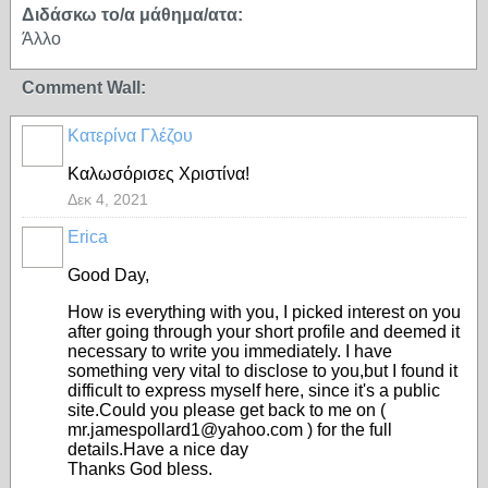
Διδάσκω το/α μάθημα/ατα:
Άλλο
Comment Wall:
Κατερίνα Γλέζου
Καλωσόρισες Χριστίνα!
Δεκ 4, 2021
Erica
Good Day,
How is everything with you, I picked interest on you
after going through your short profile and deemed it
necessary to write you immediately. I have
something very vital to disclose to you,but I found it
difficult to express myself here, since it's a public
site.Could you please get back to me on (
mr.jamespollard1@yahoo.com ) for the full
details.Have a nice day
Thanks God bless.