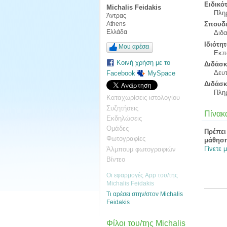
Ειδικό
Michalis Feidakis
Πλη
Άντρας
Σπουδέ
Athens
Ελλάδα
Διδα
Ιδιότητ
Μου αρέσει
Εκπα
Κοινή χρήση με το
Διδάσκ
Δευ
Facebook
MySpace
Διδάσκ
Πλη
Καταχωρίσεις ιστολογίου
Συζητήσεις
Πίνακα
Εκδηλώσεις
Ομάδες
Πρέπει
Φωτογραφίες
μάθηση
Γίνετε 
Άλμπουμ φωτογραφιών
Βίντεο
Οι εφαρμογές App του/της
Michalis Feidakis
Τι αρέσει στην/στον Michalis
Feidakis
Φίλοι του/της Michalis