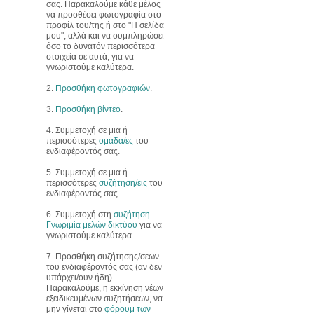
σας. Παρακαλούμε κάθε μέλος
να προσθέσει φωτογραφία στο
προφίλ του/της ή στο "Η σελίδα
μου", αλλά και να συμπληρώσει
όσο το δυνατόν περισσότερα
στοιχεία σε αυτά, για να
γνωριστούμε καλύτερα.
2.
Προσθήκη φωτογραφιών
.
3.
Προσθήκη βίντεο
.
4. Συμμετοχή σε μια ή
περισσότερες
ομάδα/ες
του
ενδιαφέροντός σας.
5. Συμμετοχή σε μια ή
περισσότερες
συζήτηση/εις
του
ενδιαφέροντός σας.
6. Συμμετοχή στη
συζήτηση
Γνωριμία μελών δικτύου
για να
γνωριστούμε καλύτερα.
7. Προσθήκη συζήτησης/σεων
του ενδιαφέροντός σας (αν δεν
υπάρχει/ουν ήδη).
Παρακαλούμε, η εκκίνηση νέων
εξειδικευμένων συζητήσεων, να
μην γίνεται στο
φόρουμ των