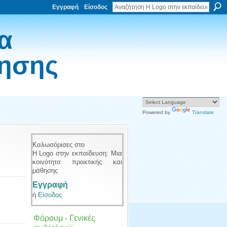
Εγγραφή
Είσοδος
α
θησης
Powered by
Translate
Καλωσόρισες στο
Η Logo στην εκπαίδευση: Μια
κοινότητα πρακτικής και
μάθησης
Εγγραφή
ή
Είσοδος
Φόρουμ - Γενικές