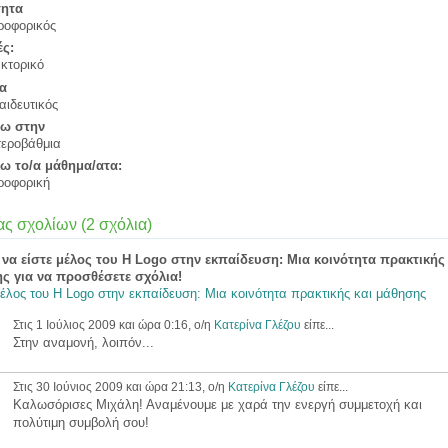
τητα
ροφορικός
ς:
κτορικό
α
ιδευτικός
ω στην
τεροβάθμια
ω το/α μάθημα/ατα:
ροφορική
ς σχολίων (2 σχόλια)
 να είστε μέλος του Η Logo στην εκπαίδευση: Μια κοινότητα πρακτικής 
ς για να προσθέσετε σχόλια!
μέλος του Η Logo στην εκπαίδευση: Μια κοινότητα πρακτικής και μάθησης
Στις 1 Ιούλιος 2009 και ώρα 0:16, ο/η
Κατερίνα Γλέζου
είπε...
Στην αναμονή, λοιπόν...
Στις 30 Ιούνιος 2009 και ώρα 21:13, ο/η
Κατερίνα Γλέζου
είπε...
Καλωσόρισες Μιχάλη! Αναμένουμε με χαρά την ενεργή συμμετοχή και
πολύτιμη συμβολή σου!