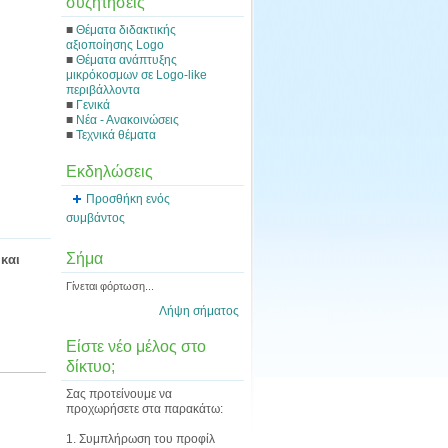
συζητήσεις
■
Θέματα διδακτικής
αξιοποίησης Logo
■
Θέματα ανάπτυξης
μικρόκοσμων σε Logo-like
περιβάλλοντα
■
Γενικά
■
Νέα - Ανακοινώσεις
■
Τεχνικά θέματα
Εκδηλώσεις
Προσθήκη ενός
συμβάντος
Σήμα
και
Γίνεται φόρτωση...
Λήψη σήματος
Είστε νέο μέλος στο
δίκτυο;
Σας προτείνουμε να
προχωρήσετε στα παρακάτω:
1. Συμπλήρωση του προφίλ