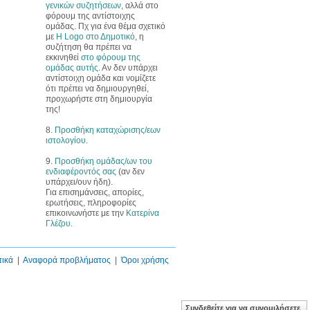
γενικών συζητήσεων
, αλλά στο
φόρουμ της αντίστοιχης
ομάδας. Πχ για ένα θέμα σχετικό
με
Η Logo στο Δημοτικό
, η
συζήτηση θα πρέπει να
εκκινηθεί
στο φόρουμ της
ομάδας αυτής
. Αν δεν υπάρχει
αντίστοιχη ομάδα και νομίζετε
ότι πρέπει να δημιουργηθεί,
προχωρήστε στη δημιουργία
της!
8.
Προσθήκη καταχώρισης/εων
ιστολογίου
.
9.
Προσθήκη ομάδας/ων του
ενδιαφέροντός σας
(αν δεν
υπάρχει/ουν ήδη).
Για επισημάνσεις, απορίες,
ερωτήσεις, πληροφορίες
επικοινωνήστε με την
Κατερίνα
Γλέζου
.
τικά
|
Αναφορά προβλήματος
|
Όροι χρήσης
Συνδεθείτε για να συνομιλήσετε