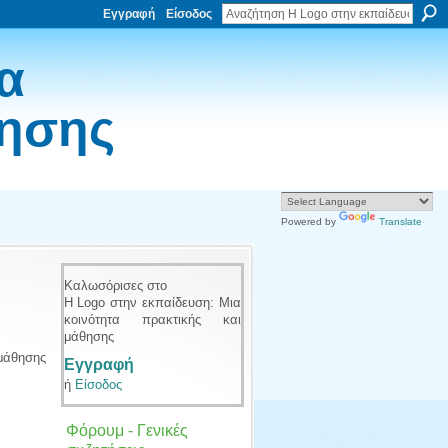
Εγγραφή
Είσοδος
α
θησης
Powered by
Translate
Καλωσόρισες στο
Η Logo στην εκπαίδευση: Μια
κοινότητα πρακτικής και
μάθησης
 μάθησης
Εγγραφή
ή
Είσοδος
Φόρουμ - Γενικές