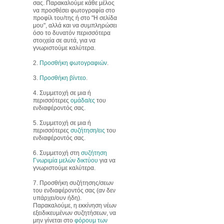
σας. Παρακαλούμε κάθε μέλος
να προσθέσει φωτογραφία στο
προφίλ του/της ή στο "Η σελίδα
μου", αλλά και να συμπληρώσει
όσο το δυνατόν περισσότερα
στοιχεία σε αυτά, για να
γνωριστούμε καλύτερα.
2.
Προσθήκη φωτογραφιών
.
3.
Προσθήκη βίντεο
.
4. Συμμετοχή σε μια ή
περισσότερες
ομάδα/ες
του
ενδιαφέροντός σας.
5. Συμμετοχή σε μια ή
περισσότερες
συζήτηση/εις
του
ενδιαφέροντός σας.
6. Συμμετοχή στη
συζήτηση
Γνωριμία μελών δικτύου
για να
γνωριστούμε καλύτερα.
7. Προσθήκη συζήτησης/σεων
του ενδιαφέροντός σας (αν δεν
υπάρχει/ουν ήδη).
Παρακαλούμε, η εκκίνηση νέων
εξειδικευμένων συζητήσεων, να
μην γίνεται στο
φόρουμ των