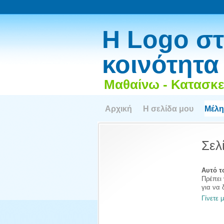
Η Logo στ
κοινότητα
Μαθαίνω - Κατασκε
Αρχική
Η σελίδα μου
Μέλη
Σελ
Αυτό το
Πρέπει 
για να 
Γίνετε 