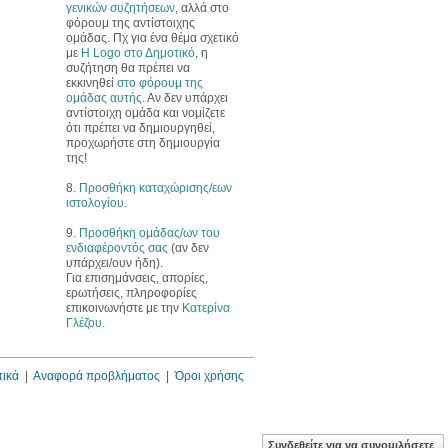
γενικών συζητήσεων
, αλλά στο
φόρουμ της αντίστοιχης
ομάδας. Πχ για ένα θέμα σχετικό
με
Η Logo στο Δημοτικό
, η
συζήτηση θα πρέπει να
εκκινηθεί
στο φόρουμ της
ομάδας αυτής
. Αν δεν υπάρχει
αντίστοιχη ομάδα και νομίζετε
ότι πρέπει να δημιουργηθεί,
προχωρήστε στη δημιουργία
της!
8.
Προσθήκη καταχώρισης/εων
ιστολογίου
.
9.
Προσθήκη ομάδας/ων του
ενδιαφέροντός σας
(αν δεν
υπάρχει/ουν ήδη).
Για επισημάνσεις, απορίες,
ερωτήσεις, πληροφορίες
επικοινωνήστε με την
Κατερίνα
Γλέζου
.
τικά
|
Αναφορά προβλήματος
|
Όροι χρήσης
Συνδεθείτε για να συνομιλήσετε