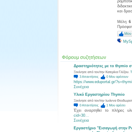
ρομποτι
διδακτι
και δρα
Μέλη:
6
Πρόσφατ
Μου 
MyS
Φόρουμ συζητήσεων
Δραστηριότητες με το thymio σ
Ξεκίνησε από τον/την Κατερίνα Γλέζου.
Τ
3
Απαντήσεις
0
Μου αρέσουν
https://www.eduportal.gr/?s=thymi
Συνέχεια
Υλικό Εργαστηρίου Thymio
Ξεκίνησε από τον/την Ιωάννα Θεοδωροπ
0
Απαντήσεις
1
Μου αρέσει
Έχει αναρτηθεί το πλήρες υλ
cid=30…
Συνέχεια
Εργαστήριο "Εισαγωγή στην Ρο