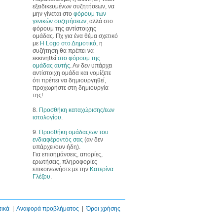
εξειδικευμένων συζητήσεων, να
μην γίνεται στο
φόρουμ των
γενικών συζητήσεων
, αλλά στο
φόρουμ της αντίστοιχης
ομάδας. Πχ για ένα θέμα σχετικό
με
Η Logo στο Δημοτικό
, η
συζήτηση θα πρέπει να
εκκινηθεί
στο φόρουμ της
ομάδας αυτής
. Αν δεν υπάρχει
αντίστοιχη ομάδα και νομίζετε
ότι πρέπει να δημιουργηθεί,
προχωρήστε στη δημιουργία
της!
8.
Προσθήκη καταχώρισης/εων
ιστολογίου
.
9.
Προσθήκη ομάδας/ων του
ενδιαφέροντός σας
(αν δεν
υπάρχει/ουν ήδη).
Για επισημάνσεις, απορίες,
ερωτήσεις, πληροφορίες
επικοινωνήστε με την
Κατερίνα
Γλέζου
.
τικά
|
Αναφορά προβλήματος
|
Όροι χρήσης