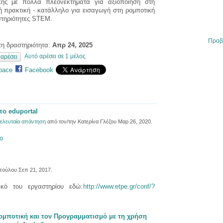
κής με πολλά πλεονεκτήματα για αξιοποίηση στη
κή πρακτική - κατάλληλο για εισαγωγή στη ρομποτική
στηριότητες STEM.
Προβ
η δραστηριότητα:
Απρ 24, 2025
Αυτό αρέσει σε 1 μέλος
αρέσει
pace
Facebook
το eduportal
ελευταία απάντηση
από τον/την Κατερίνα Γλέζου Μαρ 26, 2020.
o
ούλου Σεπ 21, 2017.
ικό του εργαστηρίου εδώ:
http://www.etpe.gr/conf/?
μποτική και τον Προγραμματισμό με τη χρήση