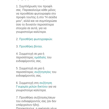
1. Συμπλήρωση του προφίλ
σας. Παρακαλούμε κάθε μέλος
να προσθέσει φωτογραφία στο
προφίλ του/της ή στο "Η σελίδα
μου", αλλά και να συμπληρώσει
όσο το δυνατόν περισσότερα
στοιχεία σε αυτά, για να
γνωριστούμε καλύτερα.
2.
Προσθήκη φωτογραφιών
.
3.
Προσθήκη βίντεο
.
4. Συμμετοχή σε μια ή
περισσότερες
ομάδα/ες
του
ενδιαφέροντός σας.
5. Συμμετοχή σε μια ή
περισσότερες
συζήτηση/εις
του
ενδιαφέροντός σας.
6. Συμμετοχή στη
συζήτηση
Γνωριμία μελών δικτύου
για να
γνωριστούμε καλύτερα.
7. Προσθήκη συζήτησης/σεων
του ενδιαφέροντός σας (αν δεν
υπάρχει/ουν ήδη).
Παρακαλούμε, η εκκίνηση νέων