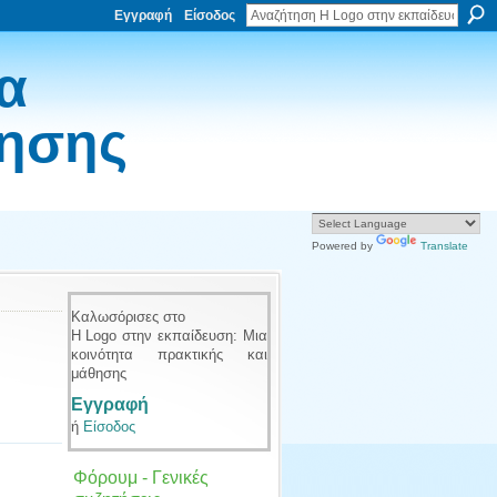
Εγγραφή
Είσοδος
α
θησης
Powered by
Translate
Καλωσόρισες στο
Η Logo στην εκπαίδευση: Μια
κοινότητα πρακτικής και
μάθησης
Εγγραφή
ή
Είσοδος
Φόρουμ - Γενικές