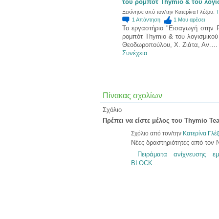
του ρομπότ Thymio & του λογι
Ξεκίνησε από τον/την Κατερίνα Γλέζου.
Τ
1
Απάντηση
1
Μου αρέσει
Το εργαστήριο "Εισαγωγή στην Ρ
ρομπότ Thymio & του λογισμικού 
Θεοδωροπούλου, Χ. Ζιάτα, Αν.…
Συνέχεια
Πίνακας σχολίων
Σχόλιο
Πρέπει να είστε μέλος του Thymio Te
Σχόλιο από τον/την
Κατερίνα Γλέ
Νέες δραστηριότητες από τον 
Πειράματα ανίχνευσης εμ
BLOCK...