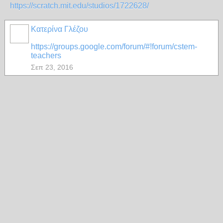
https://scratch.mit.edu/studios/1722628/
Κατερίνα Γλέζου
https://groups.google.com/forum/#!forum/cstem-
teachers
Σεπ 23, 2016