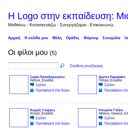
Η Logo στην εκπαίδευση: Μι
Μαθαίνω - Κατασκευάζω - Συνεργάζομαι - Επικοινωνώ
Αρχική
Η σελίδα μου
Μέλη
Ομάδες
Φόρουμ
Συνομιλία
Ι
Οι φίλοι μου
(5)
Σύνθετη αναζήτηση
Σοφία Παπαδημητρίου
Spyros Papadakis
Αθήνα, Ελλάδα
Πάτρα, Ελλάδα
Σχόλιο
Σχόλιο
Προσφέρετε ένα δώρο
Προσφέρετε έν
Κορρές Γιώργος
Κατερίνα Γλέζου
Αττική, Ελλάδα
Athens, Greece, Ε
Σχόλιο
Σχόλιο
Προσφέρετε ένα δώρο
Προσφέρετε έν