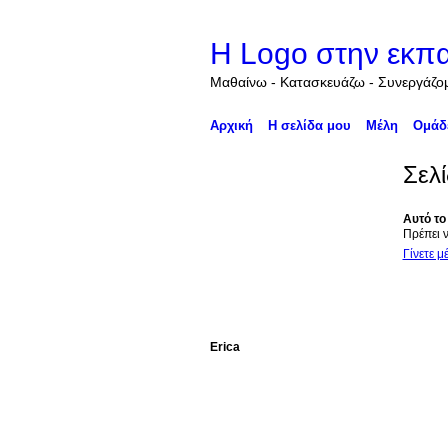
Η Logo στην εκπα
Μαθαίνω - Κατασκευάζω - Συνεργάζομ
Αρχική
Η σελίδα μου
Μέλη
Ομάδ
Σελί
Αυτό το 
Πρέπει ν
Γίνετε 
Erica