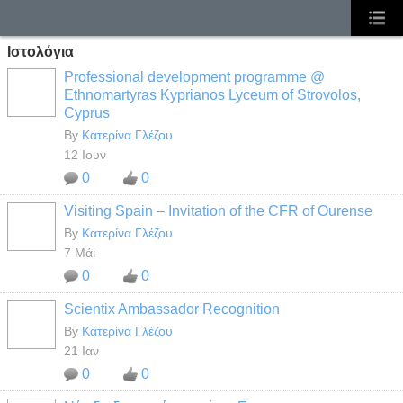
Ιστολόγια
Professional development programme @
Ethnomartyras Kyprianos Lyceum of Strovolos,
Cyprus
By
Κατερίνα Γλέζου
12 Ιουν
0
0
Visiting Spain – Invitation of the CFR of Ourense
By
Κατερίνα Γλέζου
7 Μάι
0
0
Scientix Ambassador Recognition
By
Κατερίνα Γλέζου
21 Ιαν
0
0