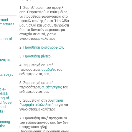
1. Συμπλήρωση του προφίλ
σας. Παρακαλούμε κάθε μέλος
να προσθέσει φωτογραφία στο
pment
προφίλ του/της ή στο "Η σελίδα
martyras
μου", αλλά και να συμπληρώσει
f
όσο το δυνατόν περισσότερα
στοιχεία σε αυτά, για να
γνωριστούμε καλύτερα.
ation of
2.
Προσθήκη φωτογραφιών
.
r
3.
Προσθήκη βίντεο
.
ινάρια
4. Συμμετοχή σε μια ή
περισσότερες
ομάδα/ες
του
ενδιαφέροντός σας.
ς ευχές
5. Συμμετοχή σε μια ή
περισσότερες
συζήτηση/εις
του
ο e-
ενδιαφέροντός σας.
ABLE:
ng of
6. Συμμετοχή στη
συζήτηση
d Novel
Γνωριμία μελών δικτύου
για να
ced
γνωριστούμε καλύτερα.
ts»
7. Προσθήκη συζήτησης/σεων
inning
του ενδιαφέροντός σας (αν δεν
 the
υπάρχει/ουν ήδη).
Παρακαλούμε, η εκκίνηση νέων