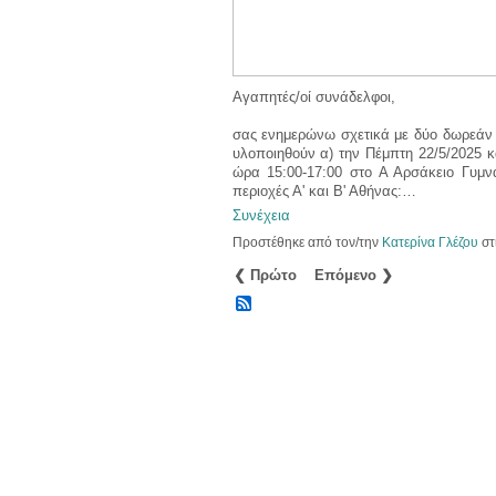
Αγαπητές/οί συνάδελφοι,
σας ενημερώνω σχετικά με δύο δωρεάν 
υλοποιηθούν α) την Πέμπτη 22/5/2025 κα
ώρα 15:00-17:00 στο Α Αρσάκειο Γυμνά
περιοχές Α' και Β' Αθήνας:…
Συνέχεια
Προστέθηκε από τον/την
Κατερίνα Γλέζου
στ
❮ Πρώτο
Επόμενο ❯