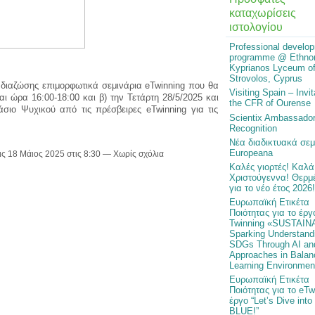
καταχωρίσεις
ιστολογίου
Professional develo
programme @ Ethno
Kyprianos Lyceum o
Strovolos, Cyprus
διαζώσης επιμορφωτικά σεμινάρια eTwinning που θα
Visiting Spain – Invit
ι ώρα 16:00-18:00 και β) την Τετάρτη 28/5/2025 και
the CFR of Ourense
σιο Ψυχικού από τις πρέσβειρες eTwinning για τις
Scientix Ambassado
Recognition
Νέα διαδικτυακά σεμ
Europeana
ις 18 Μάιος 2025 στις 8:30 — Χωρίς σχόλια
Καλές γιορτές! Καλά
Χριστούγεννα! Θερμέ
για το νέο έτος 2026!
Ευρωπαϊκή Ετικέτα
Ποιότητας για το έργ
Twinning «SUSTAIN
Sparking Understandi
SDGs Through AI an
Approaches in Balan
Learning Environmen
Ευρωπαϊκή Ετικέτα
Ποιότητας για το eTw
έργο “Let’s Dive into
BLUE!”