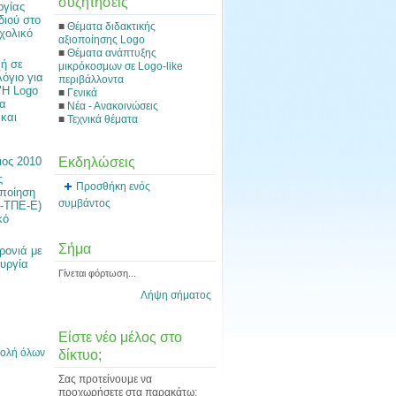
συζητήσεις
ργίας
διού στο
■
Θέματα διδακτικής
χολικό
αξιοποίησης Logo
■
Θέματα ανάπτυξης
ή σε
μικρόκοσμων σε Logo-like
όγιο για
περιβάλλοντα
"Η Logo
■
Γενικά
ια
■
Νέα - Ανακοινώσεις
 και
■
Τεχνικά θέματα
Εκδηλώσεις
ιος 2010
ς
Προσθήκη ενός
οποίηση
συμβάντος
ο-ΤΠΕ-Ε)
κό
Σήμα
ρονιά με
ουργία
Γίνεται φόρτωση...
Λήψη σήματος
Είστε νέο μέλος στο
ολή όλων
δίκτυο;
Σας προτείνουμε να
προχωρήσετε στα παρακάτω: