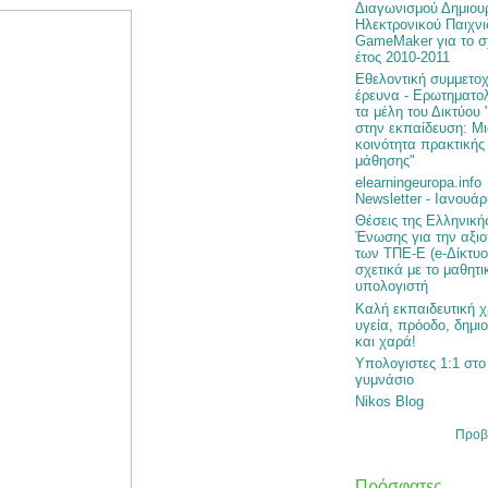
Διαγωνισμού Δημιου
Ηλεκτρονικού Παιχνι
GameMaker για το σ
έτος 2010-2011
Εθελοντική συμμετοχ
έρευνα - Ερωτηματολ
τα μέλη του Δικτύου 
στην εκπαίδευση: Μ
κοινότητα πρακτικής
μάθησης"
elearningeuropa.info
Newsletter - Ιανουάρ
Θέσεις της Ελληνική
Ένωσης για την αξι
των ΤΠΕ-Ε (e-Δίκτυ
σχετικά με το μαθητι
υπολογιστή
Καλή εκπαιδευτική χ
υγεία, πρόοδο, δημι
και χαρά!
Υπολογιστες 1:1 στο
γυμνάσιο
Nikos Blog
Προβ
Πρόσφατες