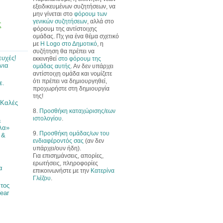
εξειδικευμένων συζητήσεων, να
μην γίνεται στο
φόρουμ των
γενικών συζητήσεων
, αλλά στο
ς
φόρουμ της αντίστοιχης
ομάδας. Πχ για ένα θέμα σχετικό
με
Η Logo στο Δημοτικό
, η
συζήτηση θα πρέπει να
ευχές!
εκκινηθεί
στο φόρουμ της
νια
ομάδας αυτής
. Αν δεν υπάρχει
αντίστοιχη ομάδα και νομίζετε
ότι πρέπει να δημιουργηθεί,
ε.
προχωρήστε στη δημιουργία
της!
 Καλές
8.
Προσθήκη καταχώρισης/εων
ιστολογίου
.
&
λα»
9.
Προσθήκη ομάδας/ων του
 &
ενδιαφέροντός σας
(αν δεν
υπάρχει/ουν ήδη).
Για επισημάνσεις, απορίες,
ερωτήσεις, πληροφορίες
α
επικοινωνήστε με την
Κατερίνα
Γλέζου
.
έτος
ear