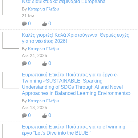
Νέα διαδικτυακά σεμινάρια Europeana
By
Κατερίνα Γλέζου
21 Ιαν
0
0
Καλές γιορτές! Καλά Χριστούγεννα! Θερμές ευχές
για το νέο έτος 2026!
By
Κατερίνα Γλέζου
Δεκ 24, 2025
0
0
Ευρωπαϊκή Ετικέτα Ποιότητας για το έργο e-
Twinning «SUSTAINABLE: Sparking
Understanding of SDGs Through AI and Novel
Approaches in Balanced Learning Environments»
By
Κατερίνα Γλέζου
Δεκ 13, 2025
0
0
Ευρωπαϊκή Ετικέτα Ποιότητας για το eTwinning
έργο “Let’s Dive into the BLUE!”