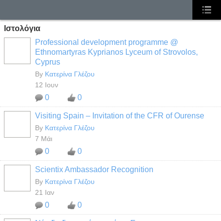
Ιστολόγια
Professional development programme @
Ethnomartyras Kyprianos Lyceum of Strovolos,
Cyprus
By
Κατερίνα Γλέζου
12 Ιουν
0
0
Visiting Spain – Invitation of the CFR of Ourense
By
Κατερίνα Γλέζου
7 Μάι
0
0
Scientix Ambassador Recognition
By
Κατερίνα Γλέζου
21 Ιαν
0
0